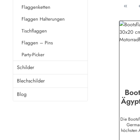
Flaggenketten
Flaggen Halterungen
Tischflaggen
Flaggen – Pins
Party-Picker
Schilder
Blechschilder
Boot
Blog
Ägyp
Motor
Die Bootsf
German
höchsten A
auch für di