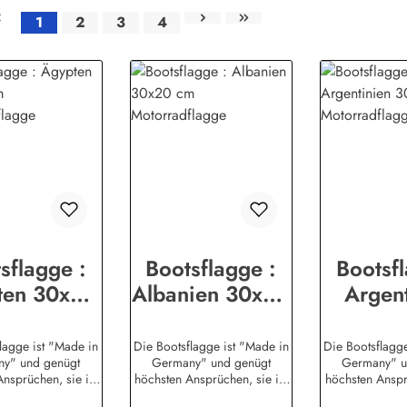
1
2
3
4
Seite
Seite
Seite
Seite
sflagge :
Bootsflagge :
Bootsfl
ten 30x20
Albanien 30x20
Argent
cm
cm
30x2
radflagge
Motorradflagge
Motorra
lagge ist "Made in
Die Bootsflagge ist "Made in
Die Bootsflagg
y" und genügt
Germany" und genügt
Germany" u
nsprüchen, sie ist
höchsten Ansprüchen, sie ist
höchsten Ansprü
e Handelsschiffahrt
auch für die Handelsschiffahrt
auch für die Han