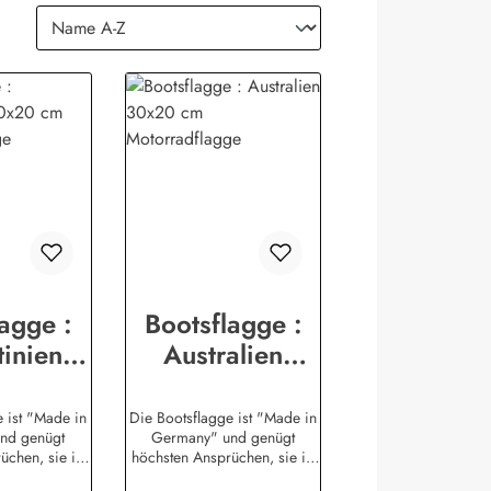
agge :
Bootsflagge :
inien
Australien
0 cm
30x20 cm
dflagge
Motorradflagge
e ist "Made in
Die Bootsflagge ist "Made in
nd genügt
Germany" und genügt
chen, sie ist
höchsten Ansprüchen, sie ist
delsschiffahrt
auch für die Handelsschiffahrt