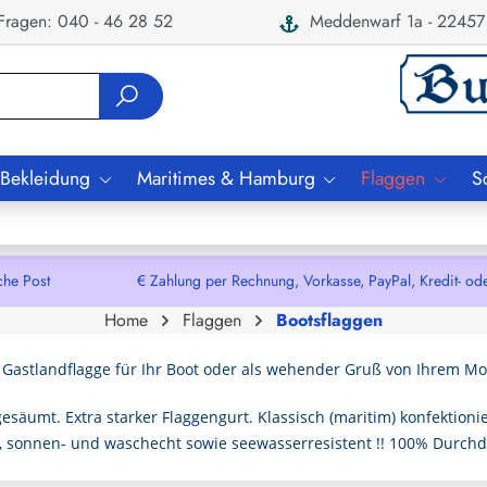
ragen: 040 - 46 28 52
Meddenwarf 1a - 22457
 Bekleidung
Maritimes & Hamburg
Flaggen
S
che Post € Zahlung per Rechnung, Vorkasse, PayPal, Kredit- oder De
Home
Flaggen
Bootsflaggen
 Gastlandflagge für Ihr Boot oder als wehender Gruß von Ihrem Mo
säumt. Extra starker Flaggengurt. Klassisch (maritim) konfektionie
-, sonnen- und waschecht sowie seewasserresistent !! 100% Durch