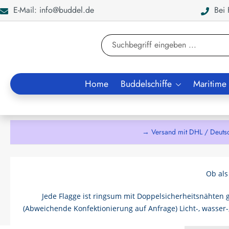
E-Mail: info@buddel.de
Bei F
en
Zur Suche springen
Home
Buddelschiffe
Maritime
→ Versand mit DHL / Deuts
Ob als
Jede Flagge ist ringsum mit Doppelsicherheitsnähten ge
(Abweichende Konfektionierung auf Anfrage) Licht-, wasser