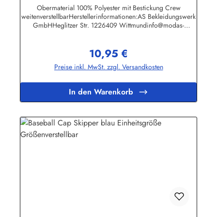
Obermaterial 100% Polyester mit Bestickung Crew
weitenverstellbarHerstellerinformationen:AS Bekleidungswerk
GmbHHeglitzer Str. 1226409 Wittmundinfo@modas-
bekleidung.de
10,95 €
Regulärer Preis:
Preise inkl. MwSt. zzgl. Versandkosten
In den Warenkorb