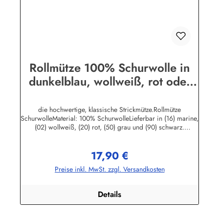
Rollmütze 100% Schurwolle in
dunkelblau, wollweiß, rot oder
schwarz von Modas mit
Mengenrabatt
die hochwertige, klassische Strickmütze.Rollmütze
SchurwolleMaterial: 100% SchurwolleLieferbar in (16) marine,
(02) wollweiß, (20) rot, (50) grau und (90) schwarz.
Universalgröße.Herstellerinformationen:AS Bekleidungswerk
GmbHHeglitzer Str. 1226409 Wittmundinfo@modas-
17,90 €
bekleidung.de
Regulärer Preis:
Preise inkl. MwSt. zzgl. Versandkosten
Details