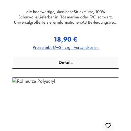
die hochwertige, klassischeStrickmütze, 100%
Schurwolle.Lieferbar in (16) marine oder (90) schwarz.
UniversalgrößeHerstellerinformationen:AS Bekleidungswerk
GmbHHeglitzer Str. 1226409 Wittmundinfo@modas-
bekleidung.de
18,90 €
Regulärer Preis:
Preise inkl. MwSt. zzgl. Versandkosten
Details