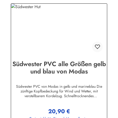
Südwester PVC alle Größen gelb
und blau von Modas
Südwester PVC von Modas in gelb und marineblau Die
zünftige Kopfbedeckung für Wind und Wetter, mit
verstellbarem Kordelzug. Schnelltrocknendes
Innenfutter.Aussenmaterial: 100% PVC (Polyvinylchlorid) mit
Polyester InnenfutterHerstellerinformationen:AS
20,90 €
Bekleidungswerk GmbHHeglitzer Str. 1226409
Regulärer Preis:
Wittmundinfo@modas-bekleidung.de