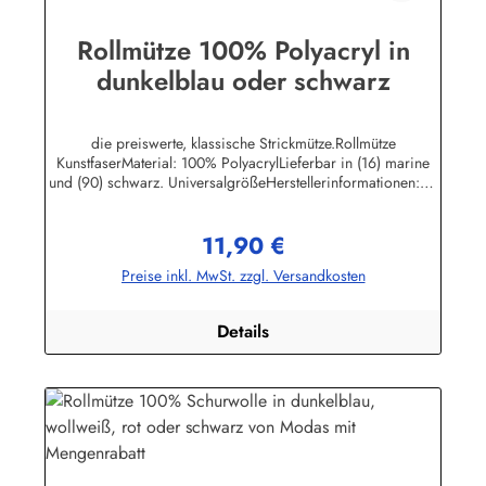
Rollmütze 100% Polyacryl in
dunkelblau oder schwarz
die preiswerte, klassische Strickmütze.Rollmütze
KunstfaserMaterial: 100% PolyacrylLieferbar in (16) marine
und (90) schwarz. UniversalgrößeHerstellerinformationen:AS
Bekleidungswerk GmbHHeglitzer Str. 1226409
Wittmundinfo@modas-bekleidung.de
11,90 €
Regulärer Preis:
Preise inkl. MwSt. zzgl. Versandkosten
Details