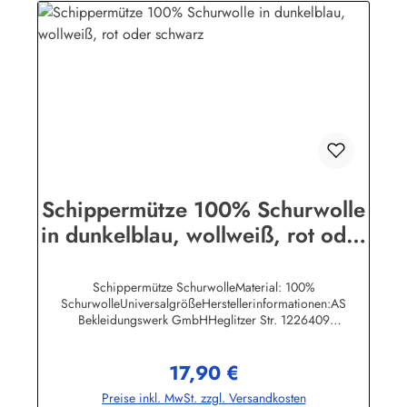
Schippermütze 100% Schurwolle
in dunkelblau, wollweiß, rot oder
schwarz
Schippermütze SchurwolleMaterial: 100%
SchurwolleUniversalgrößeHerstellerinformationen:AS
Bekleidungswerk GmbHHeglitzer Str. 1226409
Wittmundinfo@modas-bekleidung.de
17,90 €
Regulärer Preis:
Preise inkl. MwSt. zzgl. Versandkosten