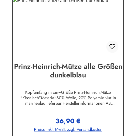
Prinz-Heinrich-Mütze alle Größen
dunkelblau
Kopfumfang in cm=Größe Prinz-Heinrich-Mütze
"Klassisch"Material:80% Wolle, 20% PolyamidNur in
marineblau lieferbar.Herstellerinformationen:AS
Bekleidungswerk GmbHHeglitzer Str. 1226409
Wittmundinfo@modas-bekleidung.de
36,90 €
Regulärer Preis:
Preise inkl. MwSt. zzgl. Versandkosten