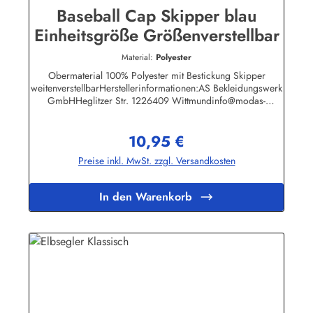
Baseball Cap Skipper blau
Einheitsgröße Größenverstellbar
Material:
Polyester
Obermaterial 100% Polyester mit Bestickung Skipper
weitenverstellbarHerstellerinformationen:AS Bekleidungswerk
GmbHHeglitzer Str. 1226409 Wittmundinfo@modas-
bekleidung.de
10,95 €
Regulärer Preis:
Preise inkl. MwSt. zzgl. Versandkosten
In den Warenkorb