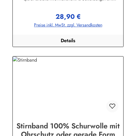
GmbHHeglitzer Str. 1226409 Wittmundinfo@modas-
bekleidung.de
28,90 €
Regulärer Preis:
Preise inkl. MwSt. zzgl. Versandkosten
Details
Stirnband 100% Schurwolle mit
Ohrschutz oder gerade Form