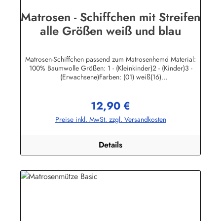
Matrosen - Schiffchen mit Streifen
alle Größen weiß und blau
Matrosen-Schiffchen passend zum Matrosenhemd Material:
100% Baumwolle Größen: 1 - (Kleinkinder)2 - (Kinder)3 -
(Erwachsene)Farben: (01) weiß(16)
marine Herstellerinformationen:AS Bekleidungswerk
GmbHHeglitzer Str. 1226409 Wittmundinfo@modas-
12,90 €
bekleidung.de
Regulärer Preis:
Preise inkl. MwSt. zzgl. Versandkosten
Details