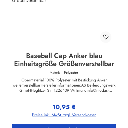
Baseball Cap Anker blau
Einheitsgröße Größenverstellbar
Material:
Polyester
Obermaterial 100% Polyester mit Bestickung Anker
weitenverstellbarHerstellerinformationen:AS Bekleidungswerk
GmbHHeglitzer Str. 1226409 Wittmundinfo@modas-
bekleidung.de
10,95 €
Regulärer Preis:
Preise inkl. MwSt. zzgl. Versandkosten