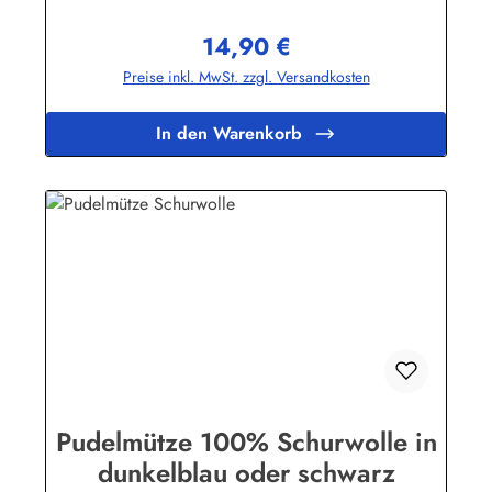
GmbHHeglitzer Str. 1226409 Wittmundinfo@modas-
bekleidung.de
14,90 €
Regulärer Preis:
Preise inkl. MwSt. zzgl. Versandkosten
In den Warenkorb
Pudelmütze 100% Schurwolle in
dunkelblau oder schwarz