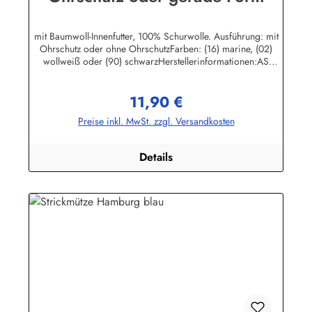
mit Baumwoll-Innenfutter, 100% Schurwolle. Ausführung: mit
Ohrschutz oder ohne OhrschutzFarben: (16) marine, (02)
wollweiß oder (90) schwarzHerstellerinformationen:AS
Bekleidungswerk GmbHHeglitzer Str. 1226409
Wittmundinfo@modas-bekleidung.de
11,90 €
Regulärer Preis:
Preise inkl. MwSt. zzgl. Versandkosten
Details