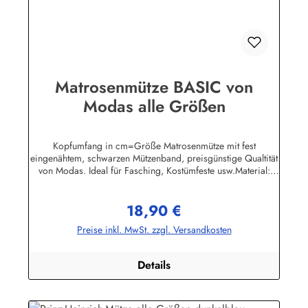
Matrosenmütze BASIC von
Modas alle Größen
Kopfumfang in cm=Größe Matrosenmütze mit fest
eingenähtem, schwarzen Mützenband, preisgünstige Qualtität
von Modas. Ideal für Fasching, Kostümfeste usw.Material:
100% BaumwolleHerstellerinformationen:AS Bekleidungswerk
GmbHHeglitzer Str. 1226409 Wittmundinfo@modas-
18,90 €
bekleidung.de
Regulärer Preis:
Preise inkl. MwSt. zzgl. Versandkosten
Details