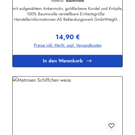
Material:
Baumwolle
mit aufgenähtem Ankermotiv, goldfarbene Kordel und Knöpfe,
100% Baumwolle verstellbare Einheitsgröße
Herstellerinformationen:AS Bekleidungswerk GmbHHeglitzer
Str. 1226409 Wittmundinfo@modas-bekleidung.de
14,90 €
Regulärer Preis:
Preise inkl. MwSt. zzgl. Versandkosten
In den Warenkorb