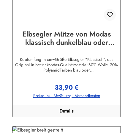
Elbsegler Mütze von Modas
klassisch dunkelblau oder
schwarz Seemannsmütze
Kopfumfang in cm=Größe Elbsegler "Klassisch", das
Original in bester Modas-QualitätMaterial:80% Wolle, 20%
PolyamidFarben blau oder
schwarzHerstellerinformationen:AS Bekleidungswerk
GmbHHeglitzer Str. 1226409 Wittmundinfo@modas-
33,90 €
bekleidung.de
Regulärer Preis:
Preise inkl. MwSt. zzgl. Versandkosten
Details