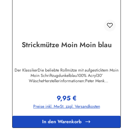
Strickmütze Moin Moin blau
Der KlassikerDie beliebte Rollmütze mit aufgesticktem Moin
Moin Schriftzugdunkelblau100% Acryl30°
WäscheHerstellerinformationen:Peter Menk
SouvenirsBruchweg 3627389 Fintelinfo@menk-souvenirs.de
9,95 €
Regulärer Preis:
Preise inkl. MwSt. zzgl. Versandkosten
In den Warenkorb