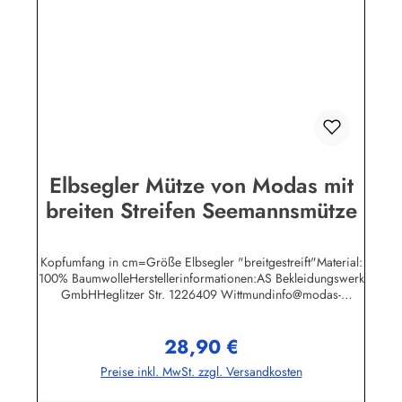
Elbsegler Mütze von Modas mit
breiten Streifen Seemannsmütze
Kopfumfang in cm=Größe Elbsegler "breitgestreift"Material:
100% BaumwolleHerstellerinformationen:AS Bekleidungswerk
GmbHHeglitzer Str. 1226409 Wittmundinfo@modas-
bekleidung.de
28,90 €
Regulärer Preis:
Preise inkl. MwSt. zzgl. Versandkosten