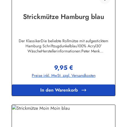
Strickmütze Hamburg blau
Der KlassikerDie beliebte Rollmütze mit aufgesticktem
Hamburg Schriftzugdunkelblau100% Acryl30°
WäscheHerstellerinformationen:Peter Menk
SouvenirsBruchweg 3627389 Fintelinfo@menk-souvenirs.de
9,95 €
Regulärer Preis:
Preise inkl. MwSt. zzgl. Versandkosten
In den Warenkorb