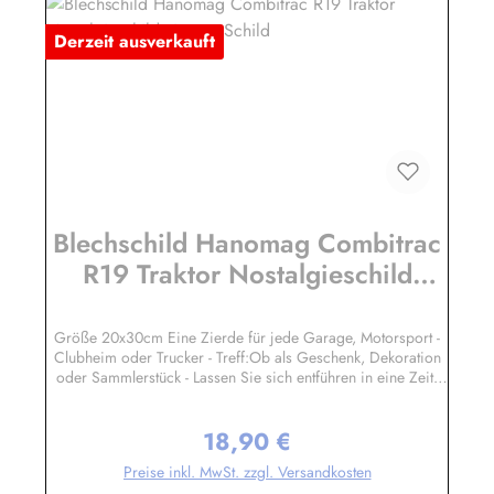
Werbeschilder. Nicht jeder Auto- LKW oder Traktor -
Derzeit ausverkauft
Hersteller hat seine Metallschilder zum öffentlichen Verkauf
lizensiert.Herstellerinformationen:Heart of Ireland Plakat-
Industrie BPPM GmbHPorschestr. 921423 Winsen
(Luhe)info@heartofireland.eu
Blechschild Hanomag Combitrac
R19 Traktor Nostalgieschild
vintage Schild
Größe 20x30cm Eine Zierde für jede Garage, Motorsport -
Clubheim oder Trucker - Treff:Ob als Geschenk, Dekoration
oder Sammlerstück - Lassen Sie sich entführen in eine Zeit,
als Werbung noch Reklame hieß! Stöbern Sie unter hunderten
nostalgischen Werbeschild - Motiven. Schenken Sie sich und
18,90 €
Ihren Freunden eine dekorative Erinnerung an die gute alte
Regulärer Preis:
Zeit!Wir führen neben den schweren, 3-D geprägten
Preise inkl. MwSt. zzgl. Versandkosten
Reklameschilder - Replikas auch eine große Auswahl