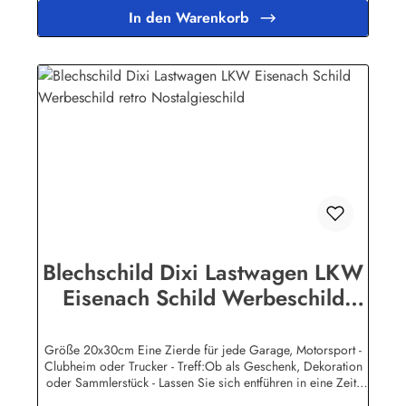
Metallschild günstig online bestellen und auf Rechnung
In den Warenkorb
kaufen.Unsere Blechschilder sind in Super-Qualität aus
hochwertigem Metall (Stahlblech) gefertigt. Die Oberflächen
sind mit Speziallack behandelt, lange Lebensdauer ist damit
garantiert.Wir verkaufen nur original lizensierte
Werbeschilder. Nicht jeder Auto- LKW oder Traktor -
Hersteller hat seine Metallschilder zum öffentlichen Verkauf
lizensiert.Herstellerinformationen:Heart of Ireland Plakat-
Industrie BPPM GmbHPorschestr. 921423 Winsen
(Luhe)info@heartofireland.eu
Blechschild Dixi Lastwagen LKW
Eisenach Schild Werbeschild
retro Nostalgieschild
Größe 20x30cm Eine Zierde für jede Garage, Motorsport -
Clubheim oder Trucker - Treff:Ob als Geschenk, Dekoration
oder Sammlerstück - Lassen Sie sich entführen in eine Zeit,
als Werbung noch Reklame hieß! Stöbern Sie unter hunderten