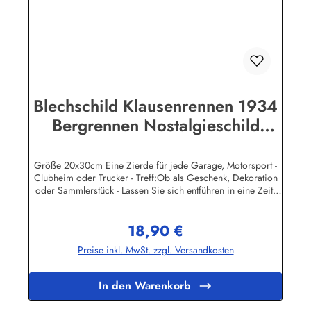
Industrie BPPM GmbHPorschestr. 921423 Winsen
(Luhe)info@heartofireland.eu
Blechschild Klausenrennen 1934
Bergrennen Nostalgieschild
Schild
Größe 20x30cm Eine Zierde für jede Garage, Motorsport -
Clubheim oder Trucker - Treff:Ob als Geschenk, Dekoration
oder Sammlerstück - Lassen Sie sich entführen in eine Zeit,
als Werbung noch Reklame hieß! Stöbern Sie unter hunderten
nostalgischen Werbeschild - Motiven. Schenken Sie sich und
18,90 €
Ihren Freunden eine dekorative Erinnerung an die gute alte
Regulärer Preis:
Zeit!Wir führen neben den schweren, 3-D geprägten
Preise inkl. MwSt. zzgl. Versandkosten
Reklameschilder - Replikas auch eine große Auswahl
Blechpostkarten und Magnetpins. Sie können jedes
Metallschild günstig online bestellen und auf Rechnung
In den Warenkorb
kaufen.Unsere Blechschilder sind in Super-Qualität aus
hochwertigem Metall (Stahlblech) gefertigt. Die Oberflächen