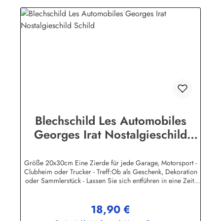
sind mit Speziallack behandelt, lange Lebensdauer ist damit
garantiert.Wir verkaufen nur original lizensierte
Werbeschilder. Nicht jeder Auto- LKW oder Traktor -
Hersteller hat seine Metallschilder zum öffentlichen Verkauf
lizensiert.Herstellerinformationen:Heart of Ireland Plakat-
Industrie BPPM GmbHPorschestr. 921423 Winsen
(Luhe)info@heartofireland.eu
Blechschild Les Automobiles
Georges Irat Nostalgieschild
Schild
Größe 20x30cm Eine Zierde für jede Garage, Motorsport -
Clubheim oder Trucker - Treff:Ob als Geschenk, Dekoration
oder Sammlerstück - Lassen Sie sich entführen in eine Zeit,
als Werbung noch Reklame hieß! Stöbern Sie unter hunderten
nostalgischen Werbeschild - Motiven. Schenken Sie sich und
18,90 €
Ihren Freunden eine dekorative Erinnerung an die gute alte
Regulärer Preis:
Zeit!Wir führen neben den schweren, 3-D geprägten