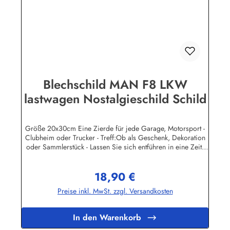
Industrie BPPM GmbHPorschestr. 921423 Winsen
(Luhe)info@heartofireland.eu
Blechschild MAN F8 LKW
lastwagen Nostalgieschild Schild
Größe 20x30cm Eine Zierde für jede Garage, Motorsport -
Clubheim oder Trucker - Treff:Ob als Geschenk, Dekoration
oder Sammlerstück - Lassen Sie sich entführen in eine Zeit,
als Werbung noch Reklame hieß! Stöbern Sie unter hunderten
nostalgischen Werbeschild - Motiven. Schenken Sie sich und
18,90 €
Ihren Freunden eine dekorative Erinnerung an die gute alte
Regulärer Preis:
Zeit!Wir führen neben den schweren, 3-D geprägten
Preise inkl. MwSt. zzgl. Versandkosten
Reklameschilder - Replikas auch eine große Auswahl
Blechpostkarten und Magnetpins. Sie können jedes
Metallschild günstig online bestellen und auf Rechnung
In den Warenkorb
kaufen.Unsere Blechschilder sind in Super-Qualität aus
hochwertigem Metall (Stahlblech) gefertigt. Die Oberflächen