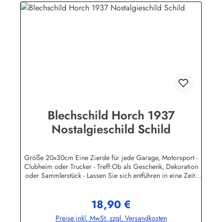
garantiert.Wir verkaufen nur original lizensierte
Werbeschilder. Nicht jeder Auto- LKW oder Traktor -
Hersteller hat seine Metallschilder zum öffentlichen Verkauf
lizensiert.Herstellerinformationen:Heart of Ireland Plakat-
Industrie BPPM GmbHPorschestr. 921423 Winsen
(Luhe)info@heartofireland.eu
Blechschild Horch 1937
Nostalgieschild Schild
Größe 20x30cm Eine Zierde für jede Garage, Motorsport -
Clubheim oder Trucker - Treff:Ob als Geschenk, Dekoration
oder Sammlerstück - Lassen Sie sich entführen in eine Zeit,
als Werbung noch Reklame hieß! Stöbern Sie unter hunderten
nostalgischen Werbeschild - Motiven. Schenken Sie sich und
18,90 €
Ihren Freunden eine dekorative Erinnerung an die gute alte
Regulärer Preis:
Zeit!Wir führen neben den schweren, 3-D geprägten
Preise inkl. MwSt. zzgl. Versandkosten
Reklameschilder - Replikas auch eine große Auswahl