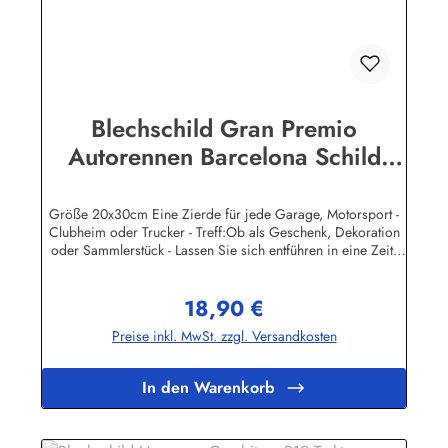
Blechschild Gran Premio
Autorennen Barcelona Schild
Nostalgieschild
Größe 20x30cm Eine Zierde für jede Garage, Motorsport -
Clubheim oder Trucker - Treff:Ob als Geschenk, Dekoration
oder Sammlerstück - Lassen Sie sich entführen in eine Zeit,
als Werbung noch Reklame hieß! Stöbern Sie unter hunderten
nostalgischen Werbeschild - Motiven. Schenken Sie sich und
18,90 €
Ihren Freunden eine dekorative Erinnerung an die gute alte
Regulärer Preis:
Zeit!Wir führen neben den schweren, 3-D geprägten
Preise inkl. MwSt. zzgl. Versandkosten
Reklameschilder - Replikas auch eine große Auswahl
Blechpostkarten und Magnetpins. Sie können jedes
Metallschild günstig online bestellen und auf Rechnung
In den Warenkorb
kaufen.Unsere Blechschilder sind in Super-Qualität aus
hochwertigem Metall (Stahlblech) gefertigt. Die Oberflächen
sind mit Speziallack behandelt, lange Lebensdauer ist damit
garantiert.Wir verkaufen nur original lizensierte