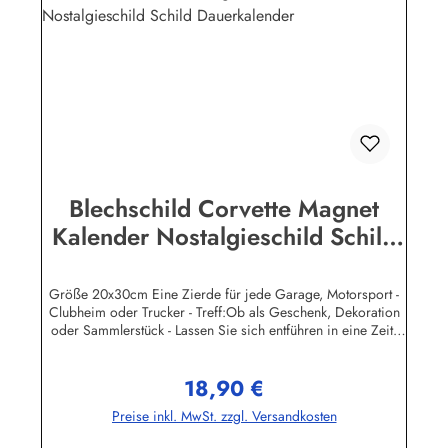
Werbeschilder. Nicht jeder Auto- LKW oder Traktor -
Hersteller hat seine Metallschilder zum öffentlichen Verkauf
lizensiert.Herstellerinformationen:Heart of Ireland Plakat-
Industrie BPPM GmbHPorschestr. 921423 Winsen
(Luhe)info@heartofireland.eu
Blechschild Corvette Magnet
Kalender Nostalgieschild Schild
Dauerkalender
Größe 20x30cm Eine Zierde für jede Garage, Motorsport -
Clubheim oder Trucker - Treff:Ob als Geschenk, Dekoration
oder Sammlerstück - Lassen Sie sich entführen in eine Zeit,
als Werbung noch Reklame hieß! Stöbern Sie unter hunderten
nostalgischen Werbeschild - Motiven. Schenken Sie sich und
18,90 €
Ihren Freunden eine dekorative Erinnerung an die gute alte
Regulärer Preis:
Zeit!Wir führen neben den schweren, 3-D geprägten
Preise inkl. MwSt. zzgl. Versandkosten
Reklameschilder - Replikas auch eine große Auswahl
Blechpostkarten und Magnetpins. Sie können jedes