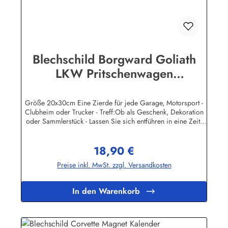
Blechschild Borgward Goliath
LKW Pritschenwagen
Lieferwagen Schild
Nostalgieschild
Größe 20x30cm Eine Zierde für jede Garage, Motorsport -
Clubheim oder Trucker - Treff:Ob als Geschenk, Dekoration
oder Sammlerstück - Lassen Sie sich entführen in eine Zeit,
als Werbung noch Reklame hieß! Stöbern Sie unter hunderten
nostalgischen Werbeschild - Motiven. Schenken Sie sich und
18,90 €
Ihren Freunden eine dekorative Erinnerung an die gute alte
Regulärer Preis:
Zeit!Wir führen neben den schweren, 3-D geprägten
Preise inkl. MwSt. zzgl. Versandkosten
Reklameschilder - Replikas auch eine große Auswahl
Blechpostkarten und Magnetpins. Sie können jedes
Metallschild günstig online bestellen und auf Rechnung
In den Warenkorb
kaufen.Unsere Blechschilder sind in Super-Qualität aus
hochwertigem Metall (Stahlblech) gefertigt. Die Oberflächen
sind mit Speziallack behandelt, lange Lebensdauer ist damit
garantiert.Wir verkaufen nur original lizensierte