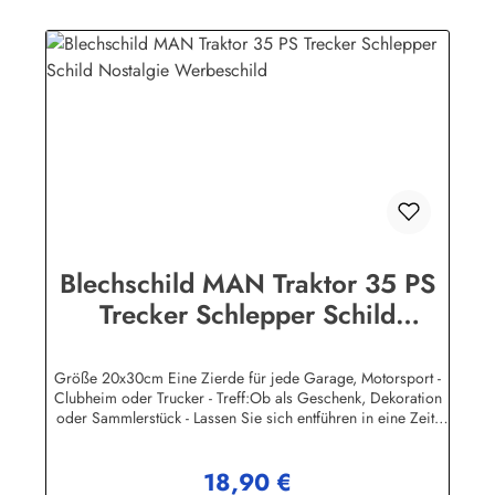
sind mit Speziallack behandelt, lange Lebensdauer ist damit
garantiert.Wir verkaufen nur original lizensierte
Werbeschilder. Nicht jeder Auto- LKW oder Traktor -
Hersteller hat seine Metallschilder zum öffentlichen Verkauf
lizensiert.Herstellerinformationen:Heart of Ireland Plakat-
Industrie BPPM GmbHPorschestr. 921423 Winsen
(Luhe)info@heartofireland.eu
Blechschild MAN Traktor 35 PS
Trecker Schlepper Schild
Nostalgie Werbeschild
Größe 20x30cm Eine Zierde für jede Garage, Motorsport -
Clubheim oder Trucker - Treff:Ob als Geschenk, Dekoration
oder Sammlerstück - Lassen Sie sich entführen in eine Zeit,
als Werbung noch Reklame hieß! Stöbern Sie unter hunderten
nostalgischen Werbeschild - Motiven. Schenken Sie sich und
18,90 €
Ihren Freunden eine dekorative Erinnerung an die gute alte
Regulärer Preis: