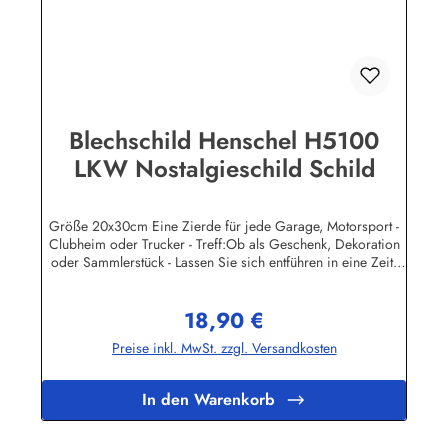
(Luhe)info@heartofireland.eu
Blechschild Henschel H5100
LKW Nostalgieschild Schild
Größe 20x30cm Eine Zierde für jede Garage, Motorsport -
Clubheim oder Trucker - Treff:Ob als Geschenk, Dekoration
oder Sammlerstück - Lassen Sie sich entführen in eine Zeit,
als Werbung noch Reklame hieß! Stöbern Sie unter hunderten
nostalgischen Werbeschild - Motiven. Schenken Sie sich und
18,90 €
Ihren Freunden eine dekorative Erinnerung an die gute alte
Regulärer Preis:
Zeit!Wir führen neben den schweren, 3-D geprägten
Preise inkl. MwSt. zzgl. Versandkosten
Reklameschilder - Replikas auch eine große Auswahl
Blechpostkarten und Magnetpins. Sie können jedes
Metallschild günstig online bestellen und auf Rechnung
In den Warenkorb
kaufen.Unsere Blechschilder sind in Super-Qualität aus
hochwertigem Metall (Stahlblech) gefertigt. Die Oberflächen
sind mit Speziallack behandelt, lange Lebensdauer ist damit