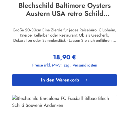
Blechschild Baltimore Oysters
Austern USA retro Schild
Nostalgieschild
Größe 20x30cm Eine Zierde für jedes Reisebüro, Clubheim,
Kneipe, Kellerbar oder Restaurant: Ob als Geschenk,
Dekoration oder Sammlerstück - Lassen Sie sich entführen in
eine Zeit, als Werbung noch Reklame hieß! Stöbern Sie unter
hunderten nostalgischen Werbeschild - Motiven. Schenken
18,90 €
Sie sich und Ihren Freunden eine dekorative Erinnerung an
Regulärer Preis:
die gute alte Zeit! Unsere Blechschilder sind in Super-Qualität
Preise inkl. MwSt. zzgl. Versandkosten
aus hochwertigem Metall (Stahlblech) gefertigt. Die
Oberflächen sind mit Speziallack behandelt, lange
Lebensdauer ist damit garantiert. Wir verkaufen nur original
In den Warenkorb
lizensierte Werbeschilder. Nicht jeder Hersteller oder
Veranstalter hat seine Metallschilder zum öffentlichen Verkauf
lizensiert.Herstellerinformationen:Heart of Ireland Plakat-
Industrie BPPM GmbHPorschestr. 921423 Winsen
(Luhe)info@heartofireland.eu