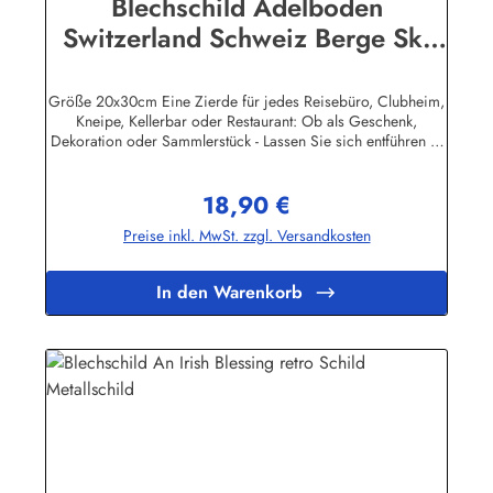
Blechschild Adelboden
Switzerland Schweiz Berge Ski
Blech Schild Souvenir Andenken
Größe 20x30cm Eine Zierde für jedes Reisebüro, Clubheim,
Kneipe, Kellerbar oder Restaurant: Ob als Geschenk,
Dekoration oder Sammlerstück - Lassen Sie sich entführen in
eine Zeit, als Werbung noch Reklame hieß! Stöbern Sie unter
hunderten nostalgischen Werbeschild - Motiven. Schenken
18,90 €
Sie sich und Ihren Freunden eine dekorative Erinnerung an
Regulärer Preis:
die gute alte Zeit! Unsere Blechschilder sind in Super-Qualität
Preise inkl. MwSt. zzgl. Versandkosten
aus hochwertigem Metall (Stahlblech) gefertigt. Die
Oberflächen sind mit Speziallack behandelt, lange
Lebensdauer ist damit garantiert. Wir verkaufen nur original
In den Warenkorb
lizensierte Werbeschilder. Nicht jeder Hersteller oder
Veranstalter hat seine Metallschilder zum öffentlichen Verkauf
lizensiert.Herstellerinformationen:Heart of Ireland Plakat-
Industrie BPPM GmbHPorschestr. 921423 Winsen
(Luhe)info@heartofireland.eu