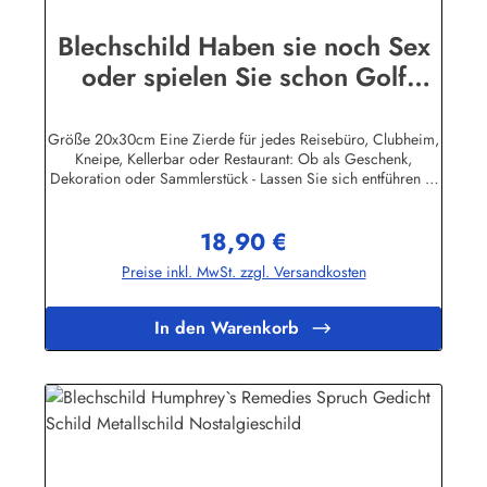
Blechschild Haben sie noch Sex
oder spielen Sie schon Golf
Funschild Schild
Größe 20x30cm Eine Zierde für jedes Reisebüro, Clubheim,
Kneipe, Kellerbar oder Restaurant: Ob als Geschenk,
Dekoration oder Sammlerstück - Lassen Sie sich entführen in
eine Zeit, als Werbung noch Reklame hieß! Stöbern Sie unter
hunderten nostalgischen Werbeschild - Motiven. Schenken
18,90 €
Sie sich und Ihren Freunden eine dekorative Erinnerung an
Regulärer Preis:
die gute alte Zeit! Unsere Blechschilder sind in Super-Qualität
Preise inkl. MwSt. zzgl. Versandkosten
aus hochwertigem Metall (Stahlblech) gefertigt. Die
Oberflächen sind mit Speziallack behandelt, lange
Lebensdauer ist damit garantiert. Wir verkaufen nur original
In den Warenkorb
lizensierte Werbeschilder. Nicht jeder Hersteller oder
Veranstalter hat seine Metallschilder zum öffentlichen Verkauf
lizensiert.Herstellerinformationen:Heart of Ireland Plakat-
Industrie BPPM GmbHPorschestr. 921423 Winsen
(Luhe)info@heartofireland.eu