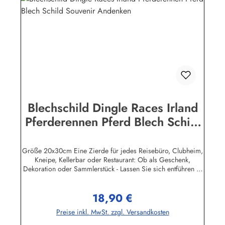
(Luhe)info@heartofireland.eu
Blechschild Dingle Races Irland
Pferderennen Pferd Blech Schild
Souvenir Andenken
Größe 20x30cm Eine Zierde für jedes Reisebüro, Clubheim,
Kneipe, Kellerbar oder Restaurant: Ob als Geschenk,
Dekoration oder Sammlerstück - Lassen Sie sich entführen in
eine Zeit, als Werbung noch Reklame hieß! Stöbern Sie unter
hunderten nostalgischen Werbeschild - Motiven. Schenken
18,90 €
Sie sich und Ihren Freunden eine dekorative Erinnerung an
Regulärer Preis:
die gute alte Zeit! Unsere Blechschilder sind in Super-Qualität
Preise inkl. MwSt. zzgl. Versandkosten
aus hochwertigem Metall (Stahlblech) gefertigt. Die
Oberflächen sind mit Speziallack behandelt, lange