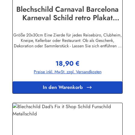
Blechschild Carnaval Barcelona
Karneval Schild retro Plakat
Nostalgieschild
Größe 20x30cm Eine Zierde für jedes Reisebüro, Clubheim,
Kneipe, Kellerbar oder Restaurant: Ob als Geschenk,
Dekoration oder Sammlerstück - Lassen Sie sich entführen in
eine Zeit, als Werbung noch Reklame hieß! Stöbern Sie unter
hunderten nostalgischen Werbeschild - Motiven. Schenken
18,90 €
Sie sich und Ihren Freunden eine dekorative Erinnerung an
Regulärer Preis:
die gute alte Zeit! Unsere Blechschilder sind in Super-Qualität
Preise inkl. MwSt. zzgl. Versandkosten
aus hochwertigem Metall (Stahlblech) gefertigt. Die
Oberflächen sind mit Speziallack behandelt, lange
Lebensdauer ist damit garantiert. Wir verkaufen nur original
In den Warenkorb
lizensierte Werbeschilder. Nicht jeder Hersteller oder
Veranstalter hat seine Metallschilder zum öffentlichen Verkauf
lizensiert.Herstellerinformationen:Heart of Ireland Plakat-
Industrie BPPM GmbHPorschestr. 921423 Winsen
(Luhe)info@heartofireland.eu