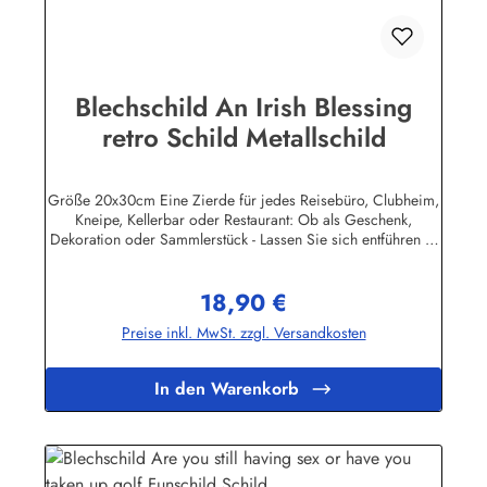
Blechschild An Irish Blessing
retro Schild Metallschild
Größe 20x30cm Eine Zierde für jedes Reisebüro, Clubheim,
Kneipe, Kellerbar oder Restaurant: Ob als Geschenk,
Dekoration oder Sammlerstück - Lassen Sie sich entführen in
eine Zeit, als Werbung noch Reklame hieß! Stöbern Sie unter
hunderten nostalgischen Werbeschild - Motiven. Schenken
18,90 €
Sie sich und Ihren Freunden eine dekorative Erinnerung an
Regulärer Preis:
die gute alte Zeit! Unsere Blechschilder sind in Super-Qualität
Preise inkl. MwSt. zzgl. Versandkosten
aus hochwertigem Metall (Stahlblech) gefertigt. Die
Oberflächen sind mit Speziallack behandelt, lange
Lebensdauer ist damit garantiert. Wir verkaufen nur original
In den Warenkorb
lizensierte Werbeschilder. Nicht jeder Hersteller oder
Veranstalter hat seine Metallschilder zum öffentlichen Verkauf
lizensiert.Herstellerinformationen:Heart of Ireland Plakat-
Industrie BPPM GmbHPorschestr. 921423 Winsen
(Luhe)info@heartofireland.eu