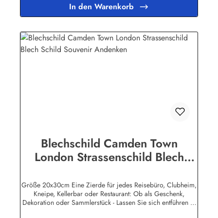
Lebensdauer ist damit garantiert. Wir verkaufen nur original
In den Warenkorb
lizensierte Werbeschilder. Nicht jeder Hersteller oder
Veranstalter hat seine Metallschilder zum öffentlichen Verkauf
lizensiert.Herstellerinformationen:Heart of Ireland Plakat-
Industrie BPPM GmbHPorschestr. 921423 Winsen
(Luhe)info@heartofireland.eu
Blechschild Camden Town
London Strassenschild Blech
Schild Souvenir Andenken
Größe 20x30cm Eine Zierde für jedes Reisebüro, Clubheim,
Kneipe, Kellerbar oder Restaurant: Ob als Geschenk,
Dekoration oder Sammlerstück - Lassen Sie sich entführen in
eine Zeit, als Werbung noch Reklame hieß! Stöbern Sie unter