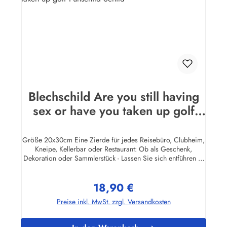
Blechschild Are you still having
sex or have you taken up golf
Funschild Schild
Größe 20x30cm Eine Zierde für jedes Reisebüro, Clubheim,
Kneipe, Kellerbar oder Restaurant: Ob als Geschenk,
Dekoration oder Sammlerstück - Lassen Sie sich entführen in
eine Zeit, als Werbung noch Reklame hieß! Stöbern Sie unter
hunderten nostalgischen Werbeschild - Motiven. Schenken
18,90 €
Sie sich und Ihren Freunden eine dekorative Erinnerung an
Regulärer Preis:
die gute alte Zeit! Unsere Blechschilder sind in Super-Qualität
Preise inkl. MwSt. zzgl. Versandkosten
aus hochwertigem Metall (Stahlblech) gefertigt. Die
Oberflächen sind mit Speziallack behandelt, lange
Lebensdauer ist damit garantiert. Wir verkaufen nur original