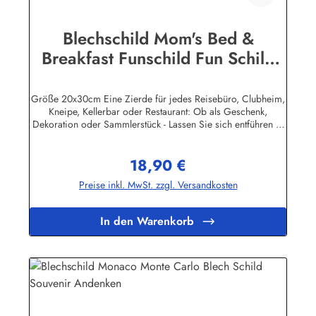
Blechschild Mom's Bed &
Breakfast Funschild Fun Schild
Metallschild
Größe 20x30cm Eine Zierde für jedes Reisebüro, Clubheim,
Kneipe, Kellerbar oder Restaurant: Ob als Geschenk,
Dekoration oder Sammlerstück - Lassen Sie sich entführen in
eine Zeit, als Werbung noch Reklame hieß! Stöbern Sie unter
hunderten nostalgischen Werbeschild - Motiven. Schenken
18,90 €
Sie sich und Ihren Freunden eine dekorative Erinnerung an
Regulärer Preis:
die gute alte Zeit! Unsere Blechschilder sind in Super-Qualität
Preise inkl. MwSt. zzgl. Versandkosten
aus hochwertigem Metall (Stahlblech) gefertigt. Die
Oberflächen sind mit Speziallack behandelt, lange
Lebensdauer ist damit garantiert. Wir verkaufen nur original
In den Warenkorb
lizensierte Werbeschilder. Nicht jeder Hersteller oder
Veranstalter hat seine Metallschilder zum öffentlichen Verkauf
lizensiert.Herstellerinformationen:Heart of Ireland Plakat-
Industrie BPPM GmbHPorschestr. 921423 Winsen
(Luhe)info@heartofireland.eu