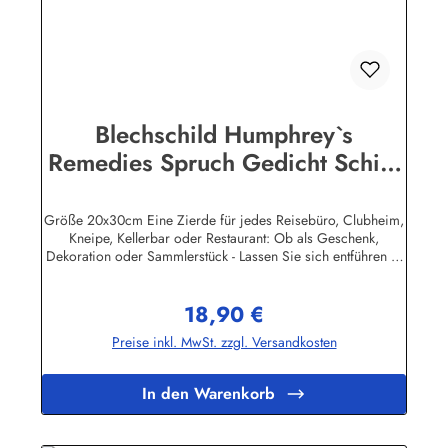
Blechschild Humphrey`s
Remedies Spruch Gedicht Schild
Metallschild Nostalgieschild
Größe 20x30cm Eine Zierde für jedes Reisebüro, Clubheim,
Kneipe, Kellerbar oder Restaurant: Ob als Geschenk,
Dekoration oder Sammlerstück - Lassen Sie sich entführen in
eine Zeit, als Werbung noch Reklame hieß! Stöbern Sie unter
hunderten nostalgischen Werbeschild - Motiven. Schenken
18,90 €
Sie sich und Ihren Freunden eine dekorative Erinnerung an
Regulärer Preis:
die gute alte Zeit! Unsere Blechschilder sind in Super-Qualität
Preise inkl. MwSt. zzgl. Versandkosten
aus hochwertigem Metall (Stahlblech) gefertigt. Die
Oberflächen sind mit Speziallack behandelt, lange
Lebensdauer ist damit garantiert. Wir verkaufen nur original
In den Warenkorb
lizensierte Werbeschilder. Nicht jeder Hersteller oder
Veranstalter hat seine Metallschilder zum öffentlichen Verkauf
lizensiert.Herstellerinformationen:Heart of Ireland Plakat-