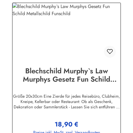
Industrie BPPM GmbHPorschestr. 921423 Winsen
(Luhe)info@heartofireland.eu
Blechschild Murphy`s Law
Murphys Gesetz Fun Schild
Metallschild Funschild
Größe 20x30cm Eine Zierde für jedes Reisebüro, Clubheim,
Kneipe, Kellerbar oder Restaurant: Ob als Geschenk,
Dekoration oder Sammlerstück - Lassen Sie sich entführen in
eine Zeit, als Werbung noch Reklame hieß! Stöbern Sie unter
hunderten nostalgischen Werbeschild - Motiven. Schenken
18,90 €
Sie sich und Ihren Freunden eine dekorative Erinnerung an
Regulärer Preis:
die gute alte Zeit! Unsere Blechschilder sind in Super-Qualität
Preise inkl. MwSt. zzgl. Versandkosten