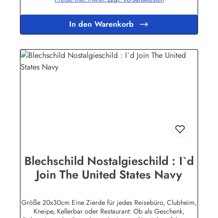
aus hochwertigem Metall (Stahlblech) gefertigt. Die
Oberflächen sind mit Speziallack behandelt, lange
Lebensdauer ist damit garantiert. Wir verkaufen nur original
In den Warenkorb
lizensierte Werbeschilder. Nicht jeder Hersteller oder
Veranstalter hat seine Metallschilder zum öffentlichen Verkauf
lizensiert.Herstellerinformationen:Heart of Ireland Plakat-
Industrie BPPM GmbHPorschestr. 921423 Winsen
(Luhe)info@heartofireland.eu
Blechschild Nostalgieschild : I`d
Join The United States Navy
Größe 20x30cm Eine Zierde für jedes Reisebüro, Clubheim,
Kneipe, Kellerbar oder Restaurant: Ob als Geschenk,