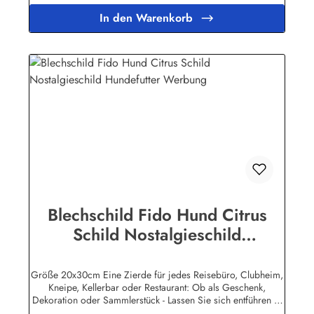
Lebensdauer ist damit garantiert. Wir verkaufen nur original
In den Warenkorb
lizensierte Werbeschilder. Nicht jeder Hersteller oder
Veranstalter hat seine Metallschilder zum öffentlichen Verkauf
lizensiert.Herstellerinformationen:Heart of Ireland Plakat-
Industrie BPPM GmbHPorschestr. 921423 Winsen
(Luhe)info@heartofireland.eu
Blechschild Fido Hund Citrus
Schild Nostalgieschild
Hundefutter Werbung
Größe 20x30cm Eine Zierde für jedes Reisebüro, Clubheim,
Kneipe, Kellerbar oder Restaurant: Ob als Geschenk,
Dekoration oder Sammlerstück - Lassen Sie sich entführen in
eine Zeit, als Werbung noch Reklame hieß! Stöbern Sie unter