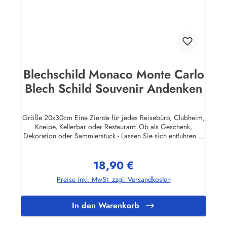
Blechschild Monaco Monte Carlo
Blech Schild Souvenir Andenken
Größe 20x30cm Eine Zierde für jedes Reisebüro, Clubheim,
Kneipe, Kellerbar oder Restaurant: Ob als Geschenk,
Dekoration oder Sammlerstück - Lassen Sie sich entführen in
eine Zeit, als Werbung noch Reklame hieß! Stöbern Sie unter
hunderten nostalgischen Werbeschild - Motiven. Schenken
18,90 €
Sie sich und Ihren Freunden eine dekorative Erinnerung an
Regulärer Preis:
die gute alte Zeit! Unsere Blechschilder sind in Super-Qualität
Preise inkl. MwSt. zzgl. Versandkosten
aus hochwertigem Metall (Stahlblech) gefertigt. Die
Oberflächen sind mit Speziallack behandelt, lange
Lebensdauer ist damit garantiert. Wir verkaufen nur original
In den Warenkorb
lizensierte Werbeschilder. Nicht jeder Hersteller oder
Veranstalter hat seine Metallschilder zum öffentlichen Verkauf
lizensiert.Herstellerinformationen:Heart of Ireland Plakat-