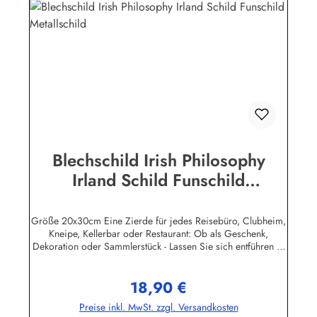
Industrie BPPM GmbHPorschestr. 921423 Winsen
(Luhe)info@heartofireland.eu
Blechschild Irish Philosophy
Irland Schild Funschild
Metallschild
Größe 20x30cm Eine Zierde für jedes Reisebüro, Clubheim,
Kneipe, Kellerbar oder Restaurant: Ob als Geschenk,
Dekoration oder Sammlerstück - Lassen Sie sich entführen in
eine Zeit, als Werbung noch Reklame hieß! Stöbern Sie unter
hunderten nostalgischen Werbeschild - Motiven. Schenken
18,90 €
Sie sich und Ihren Freunden eine dekorative Erinnerung an
Regulärer Preis:
die gute alte Zeit! Unsere Blechschilder sind in Super-Qualität
Preise inkl. MwSt. zzgl. Versandkosten
aus hochwertigem Metall (Stahlblech) gefertigt. Die