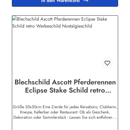
In den Warenkorb
lizensierte Werbeschilder. Nicht jeder Hersteller oder
Veranstalter hat seine Metallschilder zum öffentlichen Verkauf
lizensiert.Herstellerinformationen:Heart of Ireland Plakat-
Industrie BPPM GmbHPorschestr. 921423 Winsen
(Luhe)info@heartofireland.eu
Blechschild Ascott Pferderennen
Eclipse Stake Schild retro
Werbeschild Nostalgieschild
Größe 20x30cm Eine Zierde für jedes Reisebüro, Clubheim,
Kneipe, Kellerbar oder Restaurant: Ob als Geschenk,
Dekoration oder Sammlerstück - Lassen Sie sich entführen in
eine Zeit, als Werbung noch Reklame hieß! Stöbern Sie unter
hunderten nostalgischen Werbeschild - Motiven. Schenken