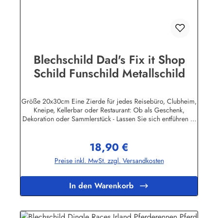
Blechschild Dad's Fix it Shop
Schild Funschild Metallschild
Größe 20x30cm Eine Zierde für jedes Reisebüro, Clubheim,
Kneipe, Kellerbar oder Restaurant: Ob als Geschenk,
Dekoration oder Sammlerstück - Lassen Sie sich entführen in
eine Zeit, als Werbung noch Reklame hieß! Stöbern Sie unter
hunderten nostalgischen Werbeschild - Motiven. Schenken
18,90 €
Sie sich und Ihren Freunden eine dekorative Erinnerung an
Regulärer Preis:
die gute alte Zeit! Unsere Blechschilder sind in Super-Qualität
Preise inkl. MwSt. zzgl. Versandkosten
aus hochwertigem Metall (Stahlblech) gefertigt. Die
Oberflächen sind mit Speziallack behandelt, lange
Lebensdauer ist damit garantiert. Wir verkaufen nur original
In den Warenkorb
lizensierte Werbeschilder. Nicht jeder Hersteller oder
Veranstalter hat seine Metallschilder zum öffentlichen Verkauf
lizensiert.Herstellerinformationen:Heart of Ireland Plakat-
Industrie BPPM GmbHPorschestr. 921423 Winsen