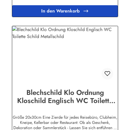
Oberflächen sind mit Speziallack behandelt, lange
Lebensdauer ist damit garantiert. Wir verkaufen nur original
In den Warenkorb
lizensierte Werbeschilder. Nicht jeder Hersteller oder
Veranstalter hat seine Metallschilder zum öffentlichen Verkauf
lizensiert.Herstellerinformationen:Heart of Ireland Plakat-
Industrie BPPM GmbHPorschestr. 921423 Winsen
(Luhe)info@heartofireland.eu
Blechschild Klo Ordnung
Kloschild Englisch WC Toilette
Schild Metallschild
Größe 20x30cm Eine Zierde für jedes Reisebüro, Clubheim,
Kneipe, Kellerbar oder Restaurant: Ob als Geschenk,
Dekoration oder Sammlerstück - Lassen Sie sich entführen in