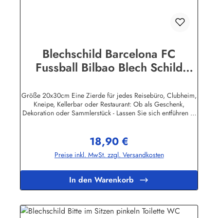
Blechschild Barcelona FC
Fussball Bilbao Blech Schild
Souvenir Andenken
Größe 20x30cm Eine Zierde für jedes Reisebüro, Clubheim,
Kneipe, Kellerbar oder Restaurant: Ob als Geschenk,
Dekoration oder Sammlerstück - Lassen Sie sich entführen in
eine Zeit, als Werbung noch Reklame hieß! Stöbern Sie unter
hunderten nostalgischen Werbeschild - Motiven. Schenken
18,90 €
Sie sich und Ihren Freunden eine dekorative Erinnerung an
Regulärer Preis:
die gute alte Zeit! Unsere Blechschilder sind in Super-Qualität
Preise inkl. MwSt. zzgl. Versandkosten
aus hochwertigem Metall (Stahlblech) gefertigt. Die
Oberflächen sind mit Speziallack behandelt, lange
Lebensdauer ist damit garantiert. Wir verkaufen nur original
In den Warenkorb
lizensierte Werbeschilder. Nicht jeder Hersteller oder
Veranstalter hat seine Metallschilder zum öffentlichen Verkauf
lizensiert.Herstellerinformationen:Heart of Ireland Plakat-
Industrie BPPM GmbHPorschestr. 921423 Winsen
(Luhe)info@heartofireland.eu