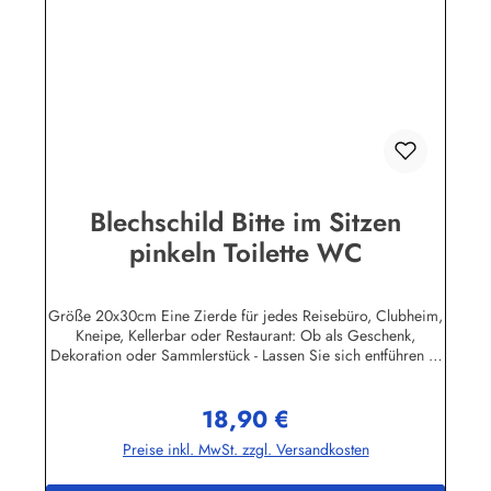
Blechschild Bitte im Sitzen
pinkeln Toilette WC
Größe 20x30cm Eine Zierde für jedes Reisebüro, Clubheim,
Kneipe, Kellerbar oder Restaurant: Ob als Geschenk,
Dekoration oder Sammlerstück - Lassen Sie sich entführen in
eine Zeit, als Werbung noch Reklame hieß! Stöbern Sie unter
hunderten nostalgischen Werbeschild - Motiven. Schenken
18,90 €
Sie sich und Ihren Freunden eine dekorative Erinnerung an
Regulärer Preis:
die gute alte Zeit! Unsere Blechschilder sind in Super-Qualität
Preise inkl. MwSt. zzgl. Versandkosten
aus hochwertigem Metall (Stahlblech) gefertigt. Die
Oberflächen sind mit Speziallack behandelt, lange