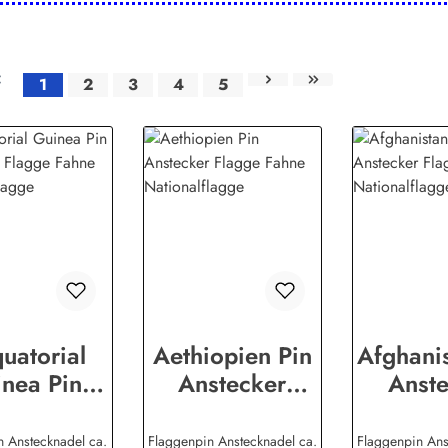
1
2
3
4
5
Seite
Seite
Seite
Seite
Seite
uatorial
Aethiopien Pin
Afghanis
nea Pin
Anstecker
Anste
stecker
Flagge Fahne
Flagge
ge Fahne
Nationalflagge
Nationa
n Anstecknadel ca.
Flaggenpin Anstecknadel ca.
Flaggenpin Ans