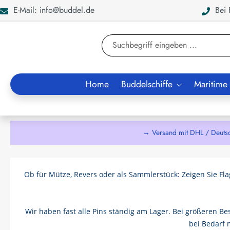
E-Mail: info@buddel.de
Bei F
en
Zur Suche springen
Home
Buddelschiffe
Maritime
→ Versand mit DHL / Deuts
Ob für Mütze, Revers oder als Sammlerstück: Zeigen Sie Flag
Wir haben fast alle Pins ständig am Lager. Bei größeren B
bei Bedarf 