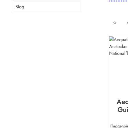
Blog
Aeq
Gui
An
Flag
Flaggenpi