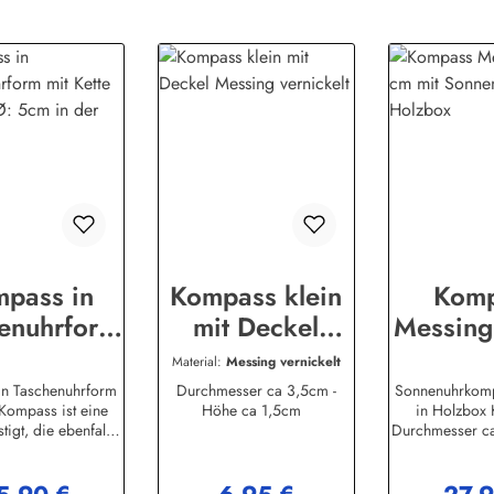
pass in
Kompass klein
Kom
enuhrform
mit Deckel
Messing
t Kette
Messing
mit Son
Material:
Messing vernickelt
ng Ø: 5cm
vernickelt
und H
n Taschenuhrform
Durchmesser ca 3,5cm -
Sonnenuhrkom
ompass ist eine
Höhe ca 1,5cm
in Holzbox
r Holzbox
stigt, die ebenfalls
Durchmesser ca
ing besteht. Der
edle Replika, 
messer Ø des
Sammlung fehl
es ist in etwa 5
auch als Ge