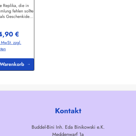
e Replika, die in
mlung fehlen sollte
 als Geschenkidee
ut ankommt.Der
t in traditioneller
4,90 €
it gefertigt und
gulärer Preis:
funktionsfähig. Bei
. MwSt. zzgl.
er nächsten
ten
elung sollten Sie
ieber auf einen
it Bordzulassung
 Warenkorb
ifen... Höhe 10cm
hmesser 8cm
Kontakt
Buddel-Bini Inh. Eda Binikowski e.K.
Meddenwarf 1a