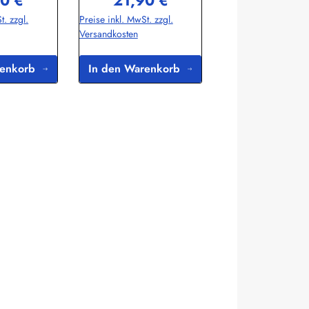
0 €
21,90 €
rer Preis:
Regulärer Preis:
nkommt.Der
Sinsheiminfo@sea-club.de
t. zzgl.
Preise inkl. MwSt. zzgl.
traditioneller
Versandkosten
fertigt und
ionsfähig. Bei
chsten
renkorb
In den Warenkorb
g sollten Sie
 auf einen
ordzulassung
Herstellerinfor
Club Handels-
itzelbach
eiminfo@sea-
.de