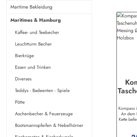
Maritime Bekleidung
Maritimes & Hamburg
Kaffee- und Teebecher
Leuchtturm Becher
Bierkrüge
Essen und Trinken
Diverses
Kom
Tasch
Teddys - Badeenten - Spiele
mi
Pötte
Messi
Kompass i
Aschenbecher & Feuerzeuge
An dem K
in de
Kette befe
aus Mess
Bootsmannspfeifen & Nebelhörner
Durch
Kompass
Fischernetze & Fischerkugeln