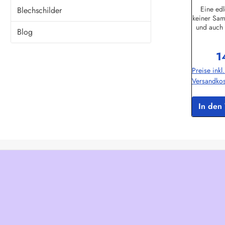
Eine edl
Blechschilder
keiner Sam
und auch
Blog
immer g
Kompass is
1
Handarbe
Re
natürlich 
Preise inkl
Ihr
Versandkos
Weltumseg
aber l
Kompass m
In den
zurückgre
Durc