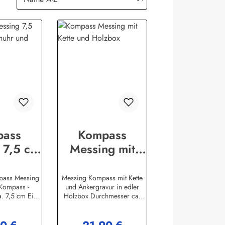
pass
Kompass
 7,5 cm
Messing mit
nenuhr
Kette und
olzbox
Holzbox
pass Messing
Messing Kompass mit Kette
 Kompass -
und Ankergravur in edler
. 7,5 cm Eine
Holzbox Durchmesser ca.
die in keiner
6cmHerstellerinformationen:S
en sollte und
ea-Club Handels-GmbHAm
schenkidee
Leitzelbach 3474889