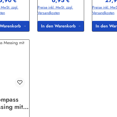
5,90 €
6,95 €
27,9
gulärer Preis:
Regulärer Preis:
Regulä
schenuhr förmige
immer gut a
. MwSt. zzgl.
Preise inkl. MwSt. zzgl.
Preise inkl. MwS
mpass wird in und
Kompass ist in 
ten
Versandkosten
Versandkosten
Holzbox geliefert,
Handarbeit ge
inem Messing Anker
natürlich funkt
t. Dieser Artikel ist
Ihrer nä
 Warenkorb
In den Warenkorb
In den Wa
ich für dekorative
Weltumsegelun
 bestimmt und
aber lieber
tüchtig, aber nicht
Kompass mit B
 professionellen
zurückgreifen...
Einsatz
mationen:Sea-
erstellerinformatio
GmbHAm Le
a-Club Handels-
3474889 Sinsh
m Leitzelbach
club
insheiminfo@sea-
club.de
ompass
sing mit
Lupe