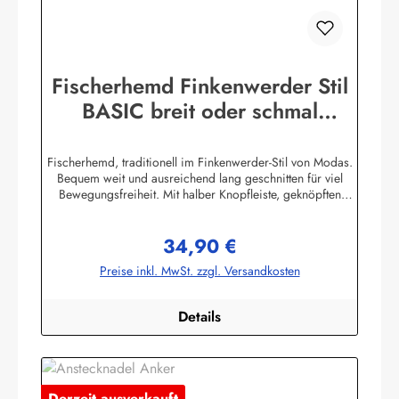
Fischerhemd Finkenwerder Stil
BASIC breit oder schmal
gestreift Buscherump
Fischerhemd, traditionell im Finkenwerder-Stil von Modas.
Bequem weit und ausreichend lang geschnitten für viel
Bewegungsfreiheit. Mit halber Knopfleiste, geknöpften
Ärmelbündchen, Stehkragen und einer aufgesetzten
Brusttasche.Beste Import - Qualität 100% Baumwolle,
34,90 €
buntgewebt. (ca. 190 g/m²) Achtung! Die Hemden fallen
Regulärer Preis:
sehr groß aus. Bitte Größentabelle beachten. Die
Preise inkl. MwSt. zzgl. Versandkosten
Größentabelle finden Sie unter diesem Link oder bei den
Bildern Herstellerinformationen:AS Bekleidungswerk
GmbHHeglitzer Str. 1226409 Wittmundinfo@modas-
Details
bekleidung.de
Derzeit ausverkauft