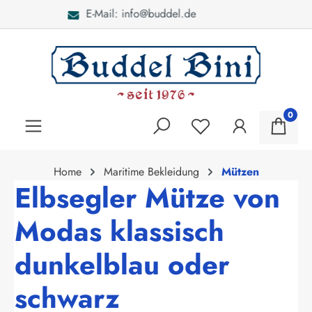
Bei Fragen: 040 - 46 28 52
alt springen
0
Home
Maritime Bekleidung
Mützen
Elbsegler Mütze von
Modas klassisch
dunkelblau oder
schwarz