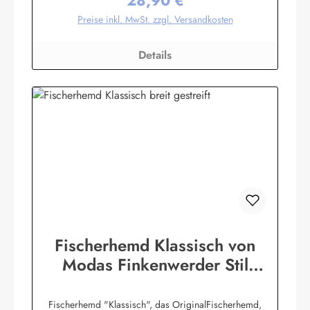
28,90 €
Regulärer Preis:
Preise inkl. MwSt. zzgl. Versandkosten
Details
Fischerhemd Klassisch von
Modas Finkenwerder Stil
Buscherump
Fischerhemd "Klassisch", das OriginalFischerhemd,