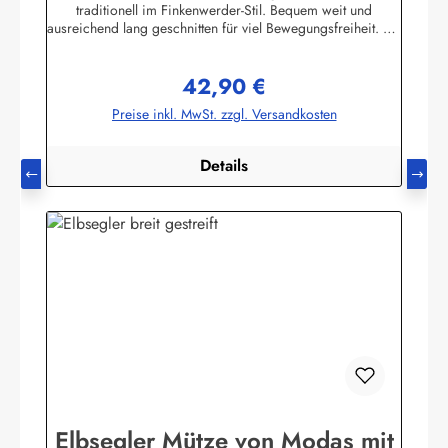
traditionell im Finkenwerder-Stil. Bequem weit und
ausreichend lang geschnitten für viel Bewegungsfreiheit. Mit
halber Knopfleiste, geknöpften Ärmelbündchen und
Stehkragen.100% Baumwolle, buntgewebt. ca. 190g/m2
42,90 €
Die Größentabelle finden Sie unter diesem Link oder bei
Regulärer Preis:
den Bildern Herren-Größen 42-74 (entspricht Damen-
Preise inkl. MwSt. zzgl. Versandkosten
Größen 36-68) Herstellerinformationen:AS
Bekleidungswerk GmbHHeglitzer Str. 1226409
Wittmundinfo@modas-bekleidung.de
Details
Elbsegler Mütze von Modas mit