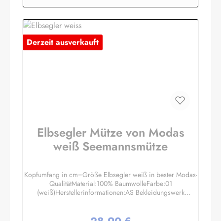
Derzeit ausverkauft
Elbsegler Mütze von Modas
weiß Seemannsmütze
Kopfumfang in cm=Größe Elbsegler weiß in bester Modas-
QualitätMaterial:100% BaumwolleFarbe:01
(weiß)Herstellerinformationen:AS Bekleidungswerk
GmbHHeglitzer Str. 1226409 Wittmundinfo@modas-
bekleidung.de