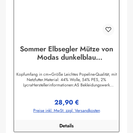
Sommer Elbsegler Mütze von
Modas dunkelblau
Seemannsmütze
Kopfumfang in cm=Größe Leichtes Popeline-Qualität, mit
Netzfutter.Material: 44% Wolle, 54% PES, 2%
LycraHerstellerinformationen:AS Bekleidungswerk
GmbHHeglitzer Str. 1226409 Wittmundinfo@modas-
bekleidung.de
28,90 €
Regulärer Preis:
Preise inkl. MwSt. zzgl. Versandkosten
Details