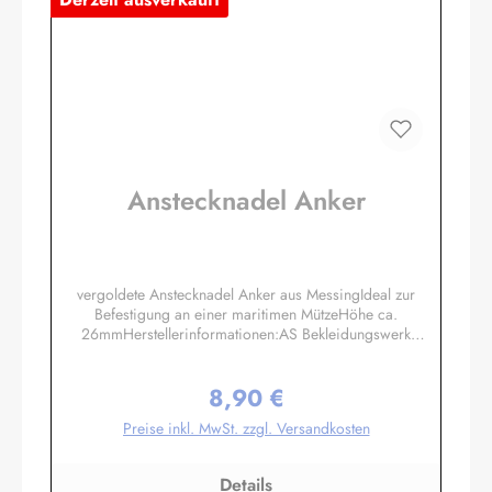
Anstecknadel Anker
vergoldete Anstecknadel Anker aus MessingIdeal zur
Befestigung an einer maritimen MützeHöhe ca.
26mmHerstellerinformationen:AS Bekleidungswerk
GmbHHeglitzer Str. 1226409 Wittmundinfo@modas-
bekleidung.de
8,90 €
Regulärer Preis:
Preise inkl. MwSt. zzgl. Versandkosten
Details