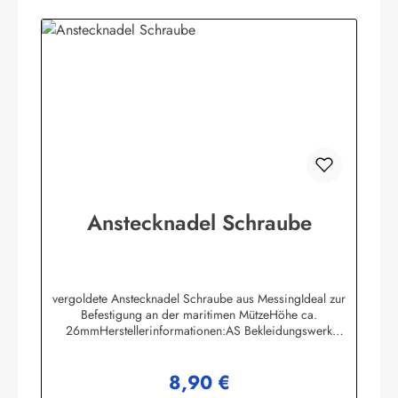
Anstecknadel Schraube
vergoldete Anstecknadel Schraube aus MessingIdeal zur
Befestigung an der maritimen MützeHöhe ca.
26mmHerstellerinformationen:AS Bekleidungswerk
GmbHHeglitzer Str. 1226409 Wittmundinfo@modas-
bekleidung.de
8,90 €
Regulärer Preis: