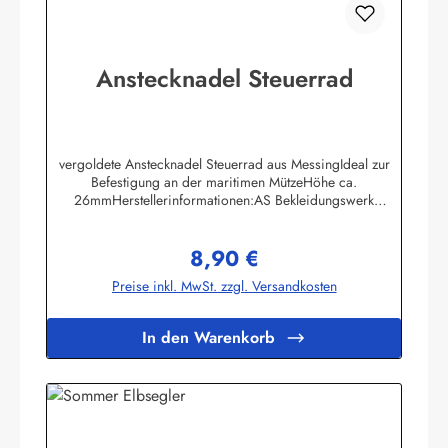
Anstecknadel Steuerrad
vergoldete Anstecknadel Steuerrad aus MessingIdeal zur
Befestigung an der maritimen MützeHöhe ca.
26mmHerstellerinformationen:AS Bekleidungswerk
GmbHHeglitzer Str. 1226409 Wittmundinfo@modas-
bekleidung.de
8,90 €
Regulärer Preis:
Preise inkl. MwSt. zzgl. Versandkosten
In den Warenkorb