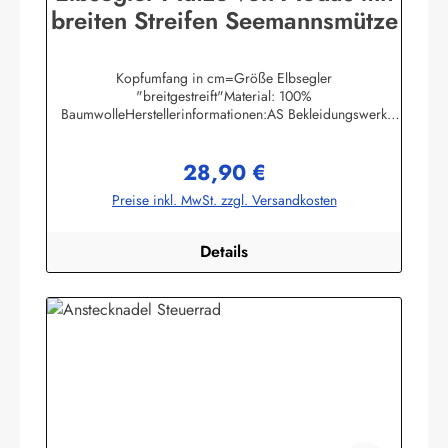
breiten Streifen Seemannsmütze
Kopfumfang in cm=Größe Elbsegler
"breitgestreift"Material: 100%
BaumwolleHerstellerinformationen:AS Bekleidungswerk
GmbHHeglitzer Str. 1226409 Wittmundinfo@modas-
bekleidung.de
28,90 €
Regulärer Preis:
Preise inkl. MwSt. zzgl. Versandkosten
Details