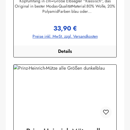
Kopfumfang in cm=Größe Elbsegler "Klassisch", das
Original in bester Modas-QualitätMaterial:80% Wolle, 20%
PolyamidFarben blau oder
schwarzHerstellerinformationen:AS Bekleidungswerk
GmbHHeglitzer Str. 1226409 Wittmundinfo@modas-
33,90 €
bekleidung.de
Regulärer Preis:
Preise inkl. MwSt. zzgl. Versandkosten
Details