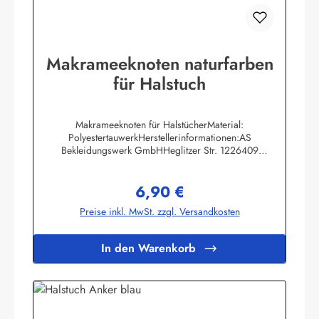
Makrameeknoten naturfarben
für Halstuch
Makrameeknoten für HalstücherMaterial:
PolyestertauwerkHerstellerinformationen:AS
Bekleidungswerk GmbHHeglitzer Str. 1226409
Wittmundinfo@modas-bekleidung.de
6,90 €
Regulärer Preis:
Preise inkl. MwSt. zzgl. Versandkosten
In den Warenkorb