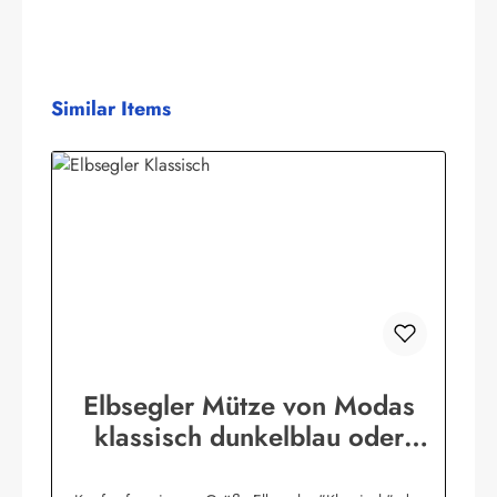
Produktgalerie überspringen
Similar Items
Elbsegler Mütze von Modas
klassisch dunkelblau oder
schwarz Seemannsmütze