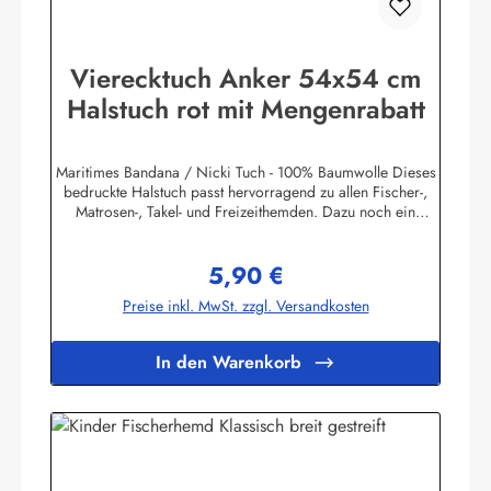
Vierecktuch Anker 54x54 cm
Halstuch rot mit Mengenrabatt
Maritimes Bandana / Nicki Tuch - 100% Baumwolle Dieses
bedruckte Halstuch passt hervorragend zu allen Fischer-,
Matrosen-, Takel- und Freizeithemden. Dazu noch ein
handgefertigter Makrameeknoten und das zünftige maritime
Outfit ist perfekt!Herstellerinformationen:AS
5,90 €
Bekleidungswerk GmbHHeglitzer Str. 1226409
Regulärer Preis:
Wittmundinfo@modas-bekleidung.de
Preise inkl. MwSt. zzgl. Versandkosten
In den Warenkorb