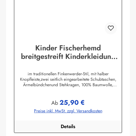
Kinder Fischerhemd
breitgestreift Kinderkleidung
Hemd original Buscherump
im traditionellen Finkenwerder-Stil, mit halber
Knopfleiste,zwei seitlich eingearbeitete Schubtaschen,
Ärmelbündchenund Stehkragen, 100% Baumwolle,
buntgewebt. (ca. 190 g/m²)Herstellerinformationen:AS
Bekleidungswerk GmbHHeglitzer Str. 1226409
25,90 €
Wittmundinfo@modas-bekleidung.de
Regulärer Preis:
Ab
Preise inkl. MwSt. zzgl. Versandkosten
Details