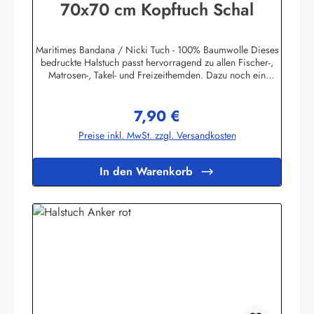
70x70 cm Kopftuch Schal
Maritimes Bandana / Nicki Tuch - 100% Baumwolle Dieses
bedruckte Halstuch passt hervorragend zu allen Fischer-,
Matrosen-, Takel- und Freizeithemden. Dazu noch ein
handgefertigter Makrameeknoten und das zünftige maritime
Outfit ist perfekt!Herstellerinformationen:AS
7,90 €
Bekleidungswerk GmbHHeglitzer Str. 1226409
Regulärer Preis:
Wittmundinfo@modas-bekleidung.de
Preise inkl. MwSt. zzgl. Versandkosten
In den Warenkorb