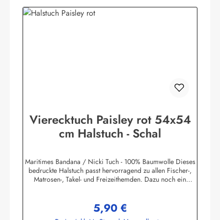
Vierecktuch Paisley rot 54x54
cm Halstuch - Schal
Maritimes Bandana / Nicki Tuch - 100% Baumwolle Dieses
bedruckte Halstuch passt hervorragend zu allen Fischer-,
Matrosen-, Takel- und Freizeithemden. Dazu noch ein
handgefertigter Makrameeknoten und das zünftige maritime
Outfit ist perfekt!Herstellerinformationen:AS
5,90 €
Bekleidungswerk GmbHHeglitzer Str. 1226409
Regulärer Preis:
Wittmundinfo@modas-bekleidung.de