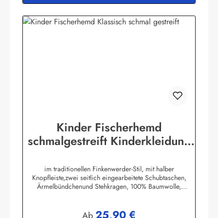
Kinder Fischerhemd
schmalgestreift Kinderkleidung
Hemd original Buscherump
im traditionellen Finkenwerder-Stil, mit halber
Knopfleiste,zwei seitlich eingearbeitete Schubtaschen,
Ärmelbündchenund Stehkragen, 100% Baumwolle,
buntgewebt. (ca. 190 g/m²)Herstellerinformationen:AS
Bekleidungswerk GmbHHeglitzer Str. 1226409
25,90 €
Wittmundinfo@modas-bekleidung.de
Regulärer Preis:
Ab