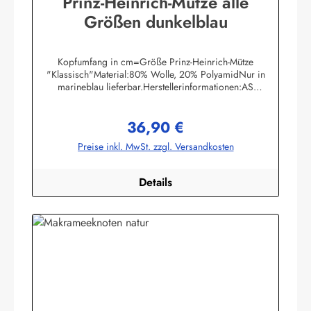
Prinz-Heinrich-Mütze alle
Größen dunkelblau
Kopfumfang in cm=Größe Prinz-Heinrich-Mütze
"Klassisch"Material:80% Wolle, 20% PolyamidNur in
marineblau lieferbar.Herstellerinformationen:AS
Bekleidungswerk GmbHHeglitzer Str. 1226409
Wittmundinfo@modas-bekleidung.de
36,90 €
Regulärer Preis:
Preise inkl. MwSt. zzgl. Versandkosten
Details