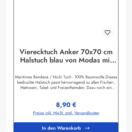
Vierecktuch Anker 70x70 cm
Halstuch blau von Modas mit
Mengenrabatt
Maritimes Bandana / Nicki Tuch - 100% Baumwolle Dieses
bedruckte Halstuch passt hervorragend zu allen Fischer-,
Matrosen-, Takel- und Freizeithemden. Dazu noch ein
handgefertigter Makrameeknoten und das zünftige maritime
Outfit ist perfekt!Herstellerinformationen:AS
8,90 €
Bekleidungswerk GmbHHeglitzer Str. 1226409
Regulärer Preis:
Wittmundinfo@modas-bekleidung.de
Preise inkl. MwSt. zzgl. Versandkosten
In den Warenkorb