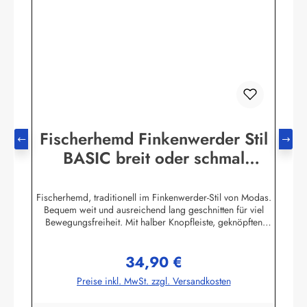
Fischerhemd Finkenwerder Stil
BASIC breit oder schmal
gestreift Buscherump
Fischerhemd, traditionell im Finkenwerder-Stil von Modas.
Bequem weit und ausreichend lang geschnitten für viel
Bewegungsfreiheit. Mit halber Knopfleiste, geknöpften
Ärmelbündchen, Stehkragen und einer aufgesetzten
Brusttasche.Beste Import - Qualität 100% Baumwolle,
34,90 €
buntgewebt. (ca. 190 g/m²) Achtung! Die Hemden fallen
Regulärer Preis:
sehr groß aus. Bitte Größentabelle beachten. Die
Preise inkl. MwSt. zzgl. Versandkosten
Größentabelle finden Sie unter diesem Link oder bei den
Bildern Herstellerinformationen:AS Bekleidungswerk