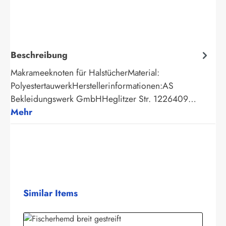
Beschreibung
Makrameeknoten für HalstücherMaterial:
PolyestertauwerkHerstellerinformationen:AS
Bekleidungswerk GmbHHeglitzer Str. 1226409…
Mehr
Produktgalerie überspringen
Similar Items