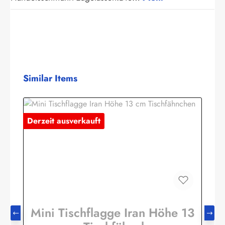
Produktgalerie überspringen
Similar Items
Derzeit ausverkauft
Mini Tischflagge Iran Höhe 13