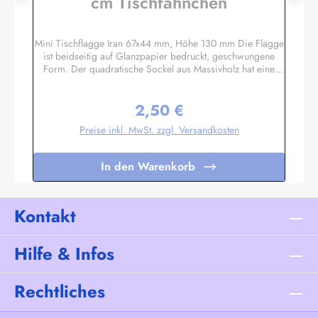
cm Tischfähnchen
Mini Tischflagge Iran 67x44 mm, Höhe 130 mm Die Flagge
ist beidseitig auf Glanzpapier bedruckt, geschwungene
Form. Der quadratische Sockel aus Massivholz hat eine
Größe ca. 40x40x14 mm, mit 3 mm Bohrloch in das der
unten etwas angespitzte Mast gesteckt wird. Auf den 4
2,50 €
schrägen Flächen können Sie bei Bedarf kleine Schildchen
Regulärer Preis:
anbringen. Somit eignet sich diese Tischflagge auch
Preise inkl. MwSt. zzgl. Versandkosten
hervorragend als Werbegeschenk oder Souvenir. Es sind
auch Sockel für 2 oder 3 Flaggen lieferbar. Unser
Standardprogramm umfasst alle Nationen, deutsche und
In den Warenkorb
österreichische Bundesländer, Regionen und Sondermotive
wie Regenbogen, Pirat etc.Sonderanfertigungen nach Ihren
Vorgaben sind bereits in Kleinstauflagen ab 20 Stück pro
Motiv möglich, Einzelheiten auf Anfrage.
Kontakt
Hilfe & Infos
Rechtliches