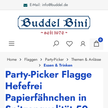
Bei Fragen: 040 - 46 28 52
alt springen
0
Home
Flaggen
Party-Picker
Themen & Anlässe
Essen & Trinken
Party-Picker Flagge
Hefefrei
Papierfähnchen in