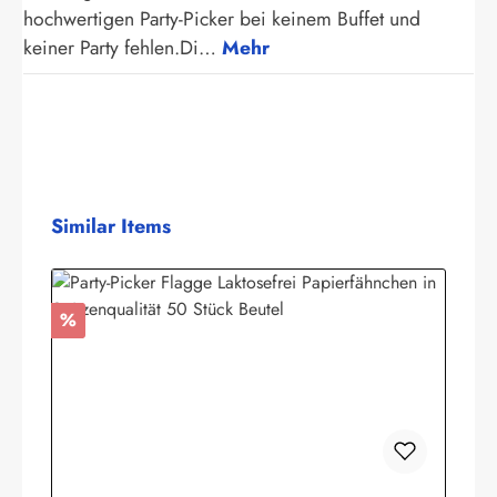
hochwertigen Party-Picker bei keinem Buffet und
keiner Party fehlen.Di…
Mehr
Produktgalerie überspringen
Similar Items
Rabatt
%