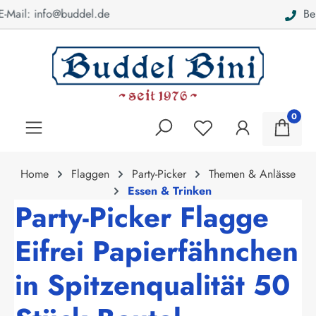
Bei Fragen: 040 - 46 28 52
alt springen
0
Home
Flaggen
Party-Picker
Themen & Anlässe
Essen & Trinken
Party-Picker Flagge
Eifrei Papierfähnchen
in Spitzenqualität 50