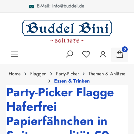
Bei Fragen: 040 - 46 28 52
alt springen
0
Home
Flaggen
Party-Picker
Themen & Anlässe
Essen & Trinken
Party-Picker Flagge
Haferfrei
Papierfähnchen in