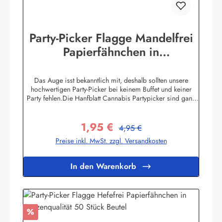
Party-Picker Flagge Mandelfrei
Papierfähnchen in
Spitzenqualität 50 Stück Beutel
Das Auge isst bekanntlich mit, deshalb sollten unsere
hochwertigen Party-Picker bei keinem Buffet und keiner
Party fehlen.Die Hanfblatt Cannabis Partypicker sind ganz
schlicht gehalten. SchwarzesHanfblatt auf weißem
Hintergrund. Was ist das besondere an unseren Pickern?
1,95 €
Unsere Partypicker Fahnen (25x36 mm) sind nicht wie
Regulärer Preis:
Verkaufspreis:
4,95 €
allgemein üblich lieblos um den Zahnstocher herumgeklebt
Preise inkl. MwSt. zzgl. Versandkosten
sondern werden zunächst von Hand gewölbt und stumpf
gegen den nur einseitig unten gespitzten 80 mm
Zahnstocher geleimt. Dadurch sieht die Flagge wie echt am
In den Warenkorb
Fahnenmast wehend aus. Sie kaufen also absolute Profi-
Qualität die ihresgleichen sucht! Die Standardmotive sind
im hochwertigem Offsetdruck auf 70 Gramm Glanzpapier
hergestellt - Sonderanfertigungen sind ab bereits 1.000
Stück pro Motiv möglich (20 Beutel). Obwohl in reiner
Rabatt
%
Handarbeit hergestellt garantieren wir einen