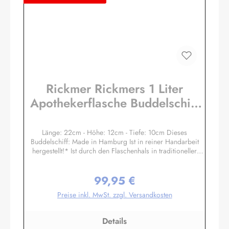
Rickmer Rickmers 1 Liter
Apothekerflasche Buddelschiff
Flaschenschiff
Länge: 22cm - Höhe: 12cm - Tiefe: 10cm Dieses
Buddelschiff: Made in Hamburg Ist in reiner Handarbeit
hergestellt!* Ist durch den Flaschenhals in traditioneller
Zugtechnik eingesetzt worden! Hat einen Ständer aus
Massivholz mit handgravierten Messingschild! Ist mit echtem
99,95 €
Siegellack und original Buddel-Bini Stempel (Petschaft)
Regulärer Preis:
versiegelt, kein Plastik! Hat echte Stoffsegel, kein Papier!
Preise inkl. MwSt. zzgl. Versandkosten
Hat einen handgegossenen und handbemalten
Schiffsrumpf, kein Spritzguss! Die Masten und Rundhölzer
sind aus Palmblatt-Rippen handgeschnitzt, kein Plastik! Ist in
Details
einer original Glasflasche eingebaut! Hat einen Flaschen-