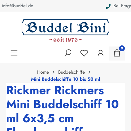
Bei Fragen: 040 - 46 28 52
alt springen
0
Home
Buddelschiffe
Mini Buddelschiffe 10 bis 50 ml
Rickmer Rickmers
Mini Buddelschiff 10
ml 6x3,5 cm