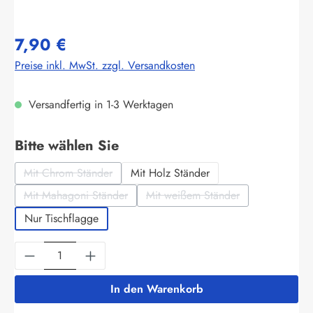
7,90 €
Preise inkl. MwSt. zzgl. Versandkosten
Versandfertig in 1-3 Werktagen
auswählen
Bitte wählen Sie
Mit Chrom Ständer
Mit Holz Ständer
(Diese Option ist zurzeit nicht verfügbar.)
Mit Mahagoni Ständer
Mit weißem Ständer
(Diese Option ist zurzeit nicht verfügbar.)
(Diese Option ist zurzeit nich
Nur Tischflagge
Produkt Anzahl: Gib den gewünschten Wert ein
In den Warenkorb