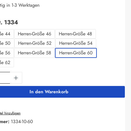
tig in 1-3 Werktagen
auswählen
t. 1334
ße 44
Herren-Größe 46
Herren-Größe 48
ße 50
Herren-Größe 52
Herren-Größe 54
ße 56
Herren-Größe 58
Herren-Größe 60
ße 62
Anzahl: Gib den gewünschten Wert ein oder 
In den Warenkorb
el hinzufügen
mer:
1334-10-60