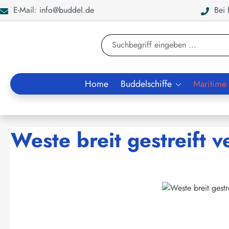
E-Mail: info@buddel.de
Bei F
en
Zur Suche springen
Home
Buddelschiffe
Maritime
Weste breit gestreift
Bildergalerie überspringen