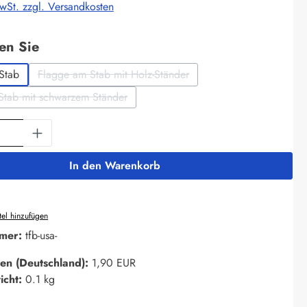
MwSt. zzgl. Versandkosten
auswählen
len Sie
Stab
Flagge am Stab mit Holz-Ständer
(Diese Option ist zurzeit nicht verfügbar.)
Stab mit schwarzem Ständer
(Diese Option ist zurzeit nicht verfügbar.)
Anzahl: Gib den gewünschten Wert ein oder 
In den Warenkorb
el hinzufügen
mer:
tfb-usa-
en (Deutschland):
1,90 EUR
icht:
0.1 kg