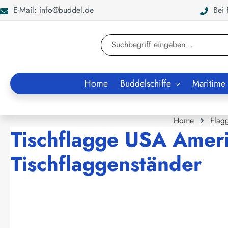
E-Mail: info@buddel.de
Bei F
en
Zur Suche springen
Home
Buddelschiffe
Maritime
Home
Flag
Tischflagge USA Ameri
Tischflaggenständer
Bildergalerie überspringen