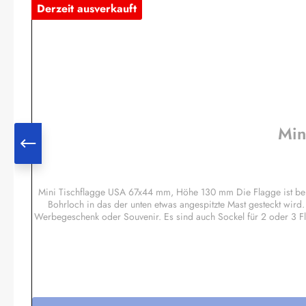
Derzeit ausverkauft
Min
Mini Tischflagge USA 67x44 mm, Höhe 130 mm Die Flagge ist bei
Bohrloch in das der unten etwas angespitzte Mast gesteckt wird
Werbegeschenk oder Souvenir. Es sind auch Sockel für 2 oder 3 F
Regenbogen, Pirat etc.Sonderanfertigun