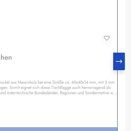
chen
Sockel aus Massivholz hat eine Größe ca. 40x40x14 mm, mit 3 mm
ngen. Somit eignet sich diese Tischflagge auch hervorragend als
 und österreichische Bundesländer, Regionen und Sondermotive wie
otiv möglich, Einzelheiten auf Anfrage.