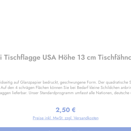
i Tischflagge USA Höhe 13 cm Tischfähn
dseitig auf Glanzpapier bedruckt, geschwungene Form. Der quadratische 
. Auf den 4 schrägen Flächen können Sie bei Bedarf kleine Schildchen anbri
laggen lieferbar. Unser Standardprogramm umfasst alle Nationen, deutsche
gen nach Ihren Vorgaben sind bereits in Kleinstauflagen ab 20 Stück pro M
2,50 €
Regulärer Preis:
Preise inkl. MwSt. zzgl. Versandkosten