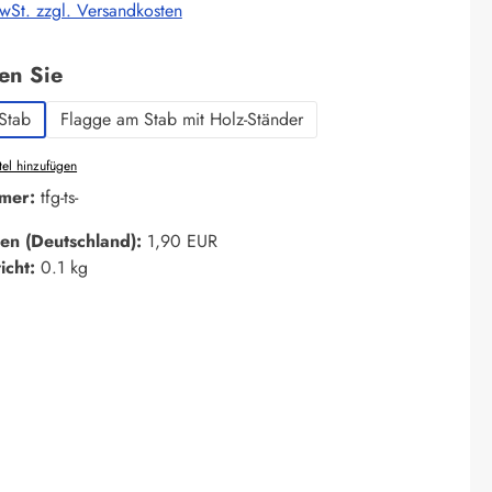
MwSt. zzgl. Versandkosten
auswählen
len Sie
Stab
Flagge am Stab mit Holz-Ständer
el hinzufügen
mer:
tfg-ts-
en (Deutschland):
1,90 EUR
icht:
0.1 kg