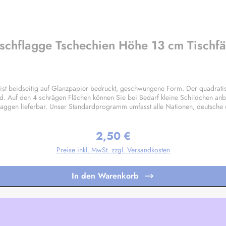
ischflagge Tschechien Höhe 13 cm Tischf
t beidseitig auf Glanzpapier bedruckt, geschwungene Form. Der quadrati
d. Auf den 4 schrägen Flächen können Sie bei Bedarf kleine Schildchen anb
laggen lieferbar. Unser Standardprogramm umfasst alle Nationen, deutsche
gen nach Ihren Vorgaben sind bereits in Kleinstauflagen ab 20 Stück pro M
2,50 €
Regulärer Preis:
Preise inkl. MwSt. zzgl. Versandkosten
In den Warenkorb