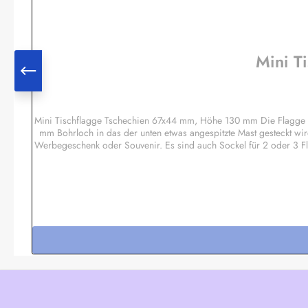
Mini T
Mini Tischflagge Tschechien 67x44 mm, Höhe 130 mm Die Flagge is
mm Bohrloch in das der unten etwas angespitzte Mast gesteckt wir
Werbegeschenk oder Souvenir. Es sind auch Sockel für 2 oder 3 F
Regenbogen, Pirat etc.Sonderanfertigun