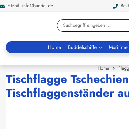
E-Mail: info@buddel.de
Bei F
en
Zur Suche springen
Home
Buddelschiffe
Maritime
Home
Flag
Tischflagge Tschechie
Tischflaggenständer a
Bildergalerie überspringen