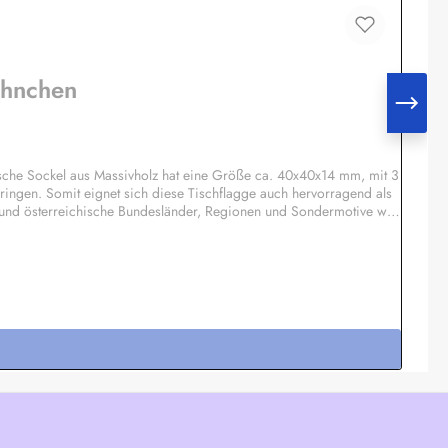
ähnchen
sche Sockel aus Massivholz hat eine Größe ca. 40x40x14 mm, mit 3
ringen. Somit eignet sich diese Tischflagge auch hervorragend als
 und österreichische Bundesländer, Regionen und Sondermotive wie
otiv möglich, Einzelheiten auf Anfrage.