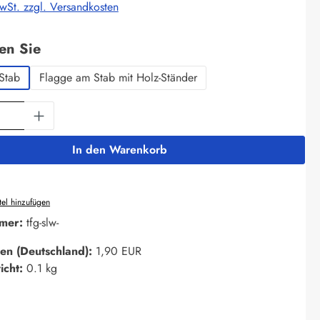
MwSt. zzgl. Versandkosten
auswählen
len Sie
Stab
Flagge am Stab mit Holz-Ständer
Anzahl: Gib den gewünschten Wert ein oder 
In den Warenkorb
el hinzufügen
mer:
tfg-slw-
en (Deutschland):
1,90 EUR
icht:
0.1 kg