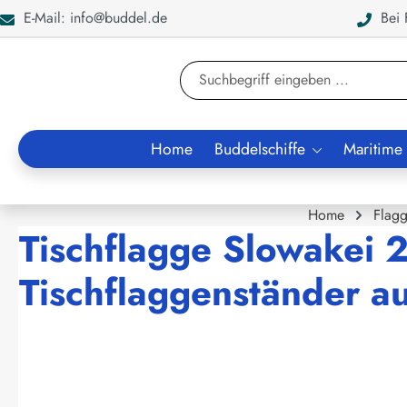
E-Mail: info@buddel.de
Bei F
en
Zur Suche springen
Home
Buddelschiffe
Maritime
Home
Flag
Tischflagge Slowakei 
Tischflaggenständer a
Bildergalerie überspringen