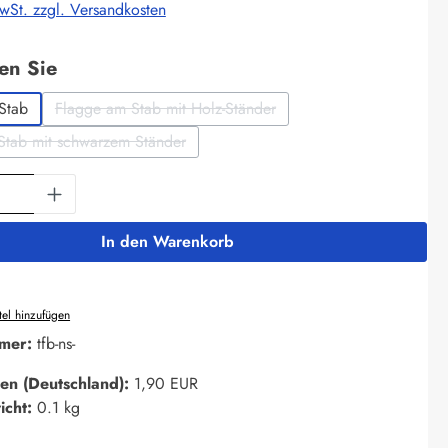
MwSt. zzgl. Versandkosten
auswählen
len Sie
Stab
Flagge am Stab mit Holz-Ständer
(Diese Option ist zurzeit nicht verfügbar.)
Stab mit schwarzem Ständer
(Diese Option ist zurzeit nicht verfügbar.)
Anzahl: Gib den gewünschten Wert ein oder 
In den Warenkorb
el hinzufügen
mer:
tfb-ns-
en (Deutschland):
1,90 EUR
icht:
0.1 kg