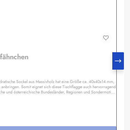
hfähnchen
ratische Sockel aus Massivholz hat eine Größe ca. 40x40x14 mm,
n anbringen. Somit eignet sich diese Tischflagge auch hervorragend
sche und österreichische Bundesländer, Regionen und Sondermotive
 Motiv möglich, Einzelheiten auf Anfrage.