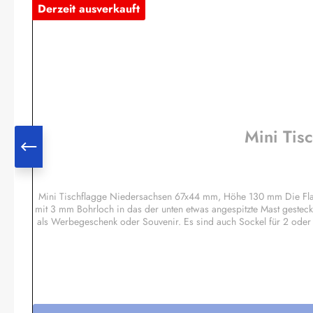
Derzeit ausverkauft
Mini Tis
Mini Tischflagge Niedersachsen 67x44 mm, Höhe 130 mm Die Flag
mit 3 mm Bohrloch in das der unten etwas angespitzte Mast gesteck
als Werbegeschenk oder Souvenir. Es sind auch Sockel für 2 oder
wie Regenbogen, Pirat etc.Sonderanfertig