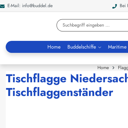
E-Mail: info@buddel.de
Bei F
en
Zur Suche springen
Home
Buddelschiffe
Maritime
Home
Flag
Tischflagge Niedersac
Tischflaggenständer
Bildergalerie überspringen