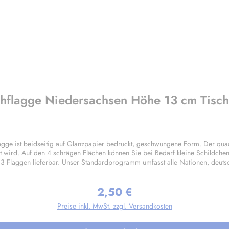
chflagge Niedersachsen Höhe 13 cm Tisc
ge ist beidseitig auf Glanzpapier bedruckt, geschwungene Form. Der quad
t wird. Auf den 4 schrägen Flächen können Sie bei Bedarf kleine Schildche
 3 Flaggen lieferbar. Unser Standardprogramm umfasst alle Nationen, deut
ungen nach Ihren Vorgaben sind bereits in Kleinstauflagen ab 20 Stück pro
2,50 €
Regulärer Preis:
Preise inkl. MwSt. zzgl. Versandkosten