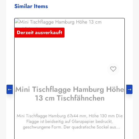
Produktgalerie überspringen
Similar Items
Derzeit ausverkauft
Mini Tischflagge Hamburg Höhe
13 cm Tischfähnchen
Mini Tischflagge Hamburg 67x44 mm, Höhe 130 mm Die
Flagge ist beidseitig auf Glanzpapier bedruckt,
geschwungene Form. Der quadratische Sockel aus
Massivholz hat eine Größe ca. 40x40x14 mm, mit 3 mm
Bohrloch in das der unten etwas angespitzte Mast gesteckt