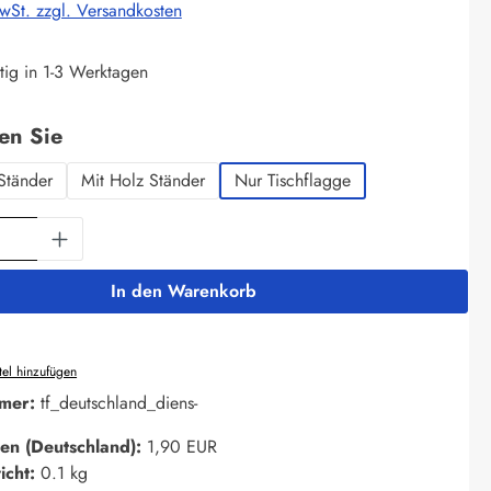
MwSt. zzgl. Versandkosten
tig in 1-3 Werktagen
auswählen
len Sie
Ständer
Mit Holz Ständer
Nur Tischflagge
Anzahl: Gib den gewünschten Wert ein oder 
In den Warenkorb
el hinzufügen
mer:
tf_deutschland_diens-
en (Deutschland):
1,90 EUR
icht:
0.1 kg