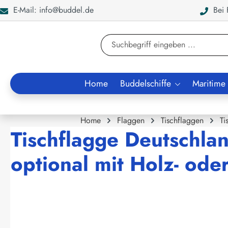
E-Mail: info@buddel.de
Bei F
en
Zur Suche springen
Home
Buddelschiffe
Maritime
Home
Flaggen
Tischflaggen
Ti
Tischflagge Deutschla
optional mit Holz- od
Bildergalerie überspringen