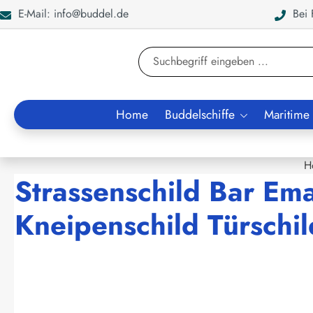
E-Mail: info@buddel.de
Bei F
en
Zur Suche springen
Home
Buddelschiffe
Maritime
H
Strassenschild Bar Ema
Kneipenschild Türschil
Bildergalerie überspringen