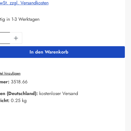
MwSt. zzgl. Versandkosten
tig in 1-3 Werktagen
Anzahl: Gib den gewünschten Wert ein oder 
In den Warenkorb
el hinzufügen
mer:
3518.66
en (Deutschland):
kostenloser Versand
icht:
0.25 kg