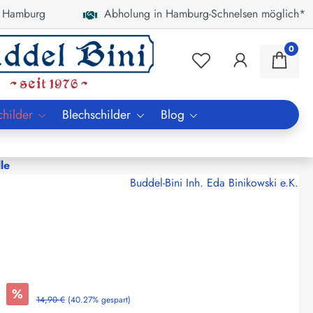
 Hamburg
Abholung in Hamburg-Schnelsen möglich*
0
childer
Blechschilder
Blog
le
Buddel-Bini Inh. Eda Binikowski e.K.
%
14,90 €
(40.27% gespart)