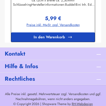
ca.12cm x Breite ca. 2,5cmmit
SchlüsselringHerstellerinformationen:Buddel-Bini Inh. Eda
Binikowski e.K.Meddenwarf 1a22457
Hamburginfo@buddel.de
5,99 €
Regulärer Preis:
Preise inkl. MwSt. zzgl. Versandkosten
In den Warenkorb
Kontakt
Hilfe & Infos
Rechtliches
Alle Preise inkl. gesetzl. Mehrwertsteuer zzgl.
Versandkosten
und ggf.
Nachnahmegebühren, wenn nicht anders angegeben.
© Copyright 2026 | Shopware Theme by
RH-Webdesign