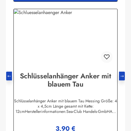
Schlüsselanhänger Anker mit
blauem Tau
Schlüsselanhänger Anker mit blauem Tau Messing Größe: 4
x 4,5cm Länge gesamt mit Kette:
12cmHerstellerinformationen:Sea-Club Handels-GmbHAm
Leitzelbach 3474889 Sinsheiminfo@sea-club.de
3,90 €
Regulärer Preis: