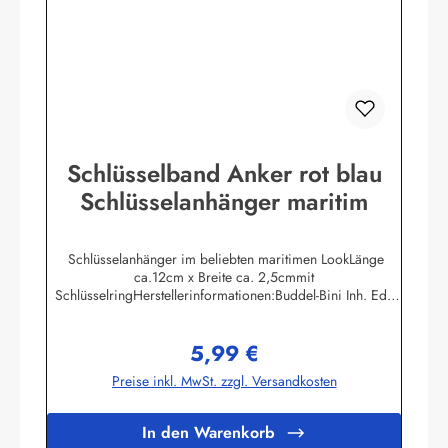
Schlüsselband Anker rot blau
Schlüsselanhänger maritim
Schlüsselanhänger im beliebten maritimen LookLänge
ca.12cm x Breite ca. 2,5cmmit
SchlüsselringHerstellerinformationen:Buddel-Bini Inh. Eda
Binikowski e.K.Meddenwarf 1a22457
Hamburginfo@buddel.de
5,99 €
Regulärer Preis:
Preise inkl. MwSt. zzgl. Versandkosten
In den Warenkorb