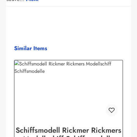
Produktgalerie überspringen
Similar Items
Schiffsmodell Rickmer Rickmers