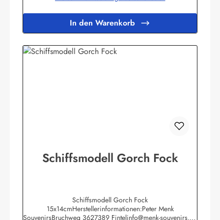
Projekte zur Einkommensverbesserung der "Kleinen Leute",
hauptsächlich im landwirtschaftlichen Bereich.
In den Warenkorb
Schiffsmodell Gorch Fock
Schiffsmodell Gorch Fock
15x14cmHerstellerinformationen:Peter Menk
SouvenirsBruchweg 3627389 Fintelinfo@menk-souvenirs.de