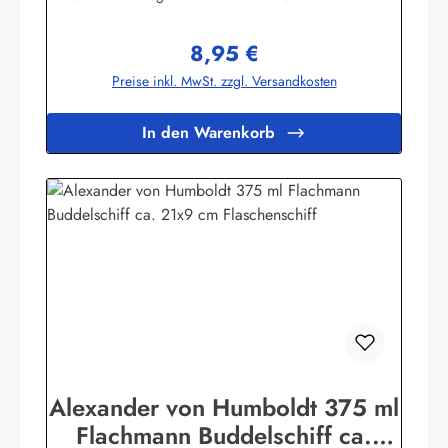
Infos zur Gorch Fock
8,95 €
Regulärer Preis:
Preise inkl. MwSt. zzgl. Versandkosten
In den Warenkorb
Alexander von Humboldt 375 ml
Flachmann Buddelschiff ca.