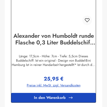
Alexander von Humboldt runde
Flasche 0,3 Liter Buddelschiff
Flaschenschiff
Länge: 17,5cm - Höhe: 7cm - Tiefe: 5,5cm Dieses
Buddelschiff: Ist ein original - Design von Buddel-Bini
Hamburg Ist in reiner Handarbeit hergestellt!* Ist durch den
Flaschenhals in filigraner Haartechnik eingesetzt worden!
Hat einen Ständer aus Massivholz mit handgravierten
25,95 €
Messingschild! Ist mit echtem Siegellack und original
Regulärer Preis:
Buddel-Bini Stempel (Petschaft) versiegelt, kein Plastik! Hat
Preise inkl. MwSt. zzgl. Versandkosten
einen handgegossenen und handbemalten Schiffsrumpf,
kein Spritzguss! Die Masten und Rundhölzer sind aus
Palmblatt-Rippen handgeschnitzt, kein Plastik! Ist in einer
In den Warenkorb
original Glasflasche eingebaut! Hat einen Flaschen-Ozean
aus gefärbtem Fensterkitt, von Hand mit Spezialwerkzeugen