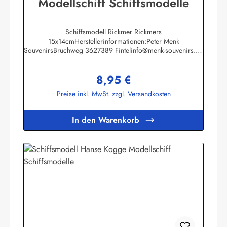
Modellschiff Schiffsmodelle
Schiffsmodell Rickmer Rickmers
15x14cmHerstellerinformationen:Peter Menk
SouvenirsBruchweg 3627389 Fintelinfo@menk-souvenirs.de
Infos zur Rickmer Rickmers
8,95 €
Regulärer Preis:
Preise inkl. MwSt. zzgl. Versandkosten
In den Warenkorb