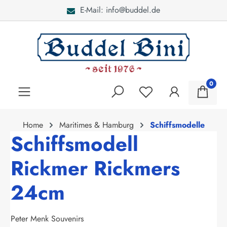
ddel.de
Bei Fragen: 040 -
alt springen
0
Home
Maritimes & Hamburg
Schiffsmodelle
Schiffsmodell
Rickmer Rickmers
24cm
Peter Menk Souvenirs