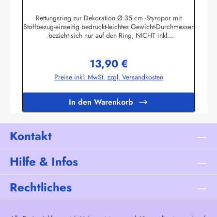
Rettungsring zur Dekoration Ø 35 cm -Styropor mit
Stoffbezug-einseitig bedruckt-leichtes Gewicht-Durchmesser
bezieht sich nur auf den Ring, NICHT inkl.
KordelHerstellerinformationen:Sea-Club Handels-GmbHAm
Leitzelbach 3474889 Sinsheiminfo@sea-club.de
13,90 €
Regulärer Preis:
Preise inkl. MwSt. zzgl. Versandkosten
In den Warenkorb
Kontakt
Hilfe & Infos
Rechtliches