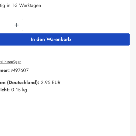
tig in 1-3 Werktagen
Anzahl: Gib den gewünschten Wert ein oder 
In den Warenkorb
el hinzufügen
mer:
M97607
en (Deutschland):
2,95 EUR
icht:
0.15 kg