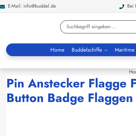
E-Mail: info@buddel.de
Bei F
en
Zur Suche springen
Home
Buddelschiffe
Maritime
Ho
Pin Anstecker Flagge 
Button Badge Flaggen 
Bildergalerie überspringen