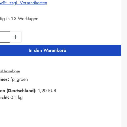
MwSt. zzgl. Versandkosten
tig in 1-3 Werktagen
Anzahl: Gib den gewünschten Wert ein oder 
In den Warenkorb
el hinzufügen
mer:
fp_groen
en (Deutschland):
1,90 EUR
icht:
0.1 kg