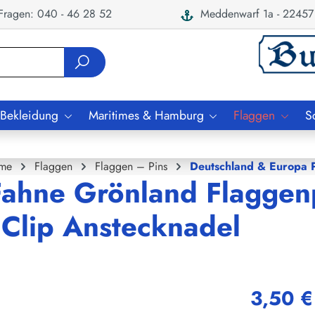
ragen: 040 - 46 28 52
Meddenwarf 1a - 22457
 Bekleidung
Maritimes & Hamburg
Flaggen
S
me
Flaggen
Flaggen – Pins
Deutschland & Europa P
Fahne Grönland Flaggen
Clip Anstecknadel
3,50 €