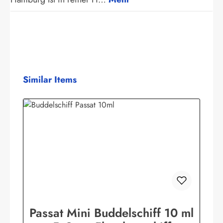
Produktgalerie überspringen
Similar Items
Passat Mini Buddelschiff 10 ml