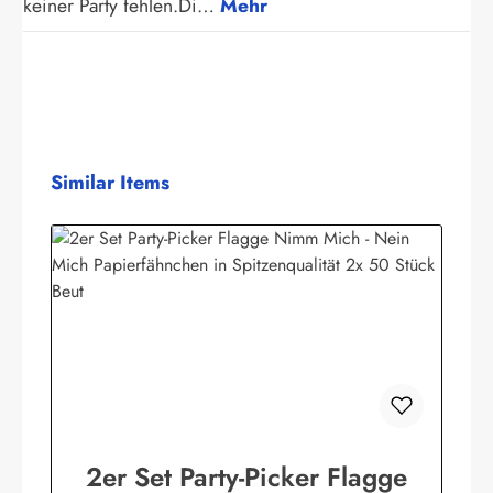
keiner Party fehlen.Di…
Mehr
Produktgalerie überspringen
Similar Items
2er Set Party-Picker Flagge