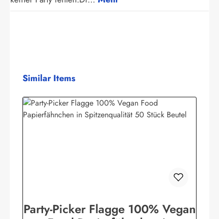
Produktgalerie überspringen
Similar Items
Party-Picker Flagge 100% Vegan