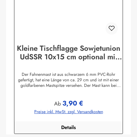
Kleine Tischflagge Sowjetunion
UdSSR 10x15 cm optional mit
Tischfähnchenständer
Der Fahnenmast ist aus schwarzem 6 mm PVC-Rohr
gefertigt, hat eine Länge von ca. 29 cm und ist mit einer
goldfarbenen Mastspitze versehen. Der Mast kann bei
Bedarf etwas gebogen werden.Die Tischflagge ist aus
Polyesterstoff und hat eine Größe von ca. 10x15 cm. Sie ist
3,90 €
im Durchdruckverfahren gefertigt, die Farbunterschiede
Regulärer Preis:
Ab
zwischen Vorder- und Rückseite sind mit bloßem Auge
Preise inkl. MwSt. zzgl. Versandkosten
kaum erkennbar. Die Kanten sind heiß geschnitten und
können daher nicht so leicht ausfransen.Die Tischflaggen
können mit 30 Grad gewaschen und mit niedriger
Details
Temperatur (Polyesterstoff) gebügelt werden. .Wählen Sie
bei Bedarf einen Ständer: .Der Fuß des Holz