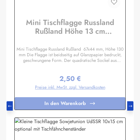
Mini Tischflagge Russland
Rußland Höhe 13 cm
Tischfähnchen
Mini Tischflagge Russland Rußland 67x44 mm, Höhe 130
mm Die Flagge ist beidseitig auf Glanzpapier bedruckt,
geschwungene Form. Der quadratische Sockel aus
Massivholz hat eine Größe ca. 40x40x14 mm, mit 3 mm
Bohrloch in das der unten etwas angespitzte Mast gesteckt
2,50 €
wird. Auf den 4 schrägen Flächen können Sie bei Bedarf
Regulärer Preis:
kleine Schildchen anbringen. Somit eignet sich diese
Preise inkl. MwSt. zzgl. Versandkosten
Tischflagge auch hervorragend als Werbegeschenk oder
Souvenir. Es sind auch Sockel für 2 oder 3 Flaggen
lieferbar. Unser Standardprogramm umfasst alle Nationen,
In den Warenkorb
deutsche und österreichische Bundesländer, Regionen und
Sondermotive wie Regenbogen, Pirat
etc.Sonderanfertigungen nach Ihren Vorgaben sind bereits
in Kleinstauflagen ab 20 Stück pro Motiv möglich,
Einzelheiten auf Anfrage.