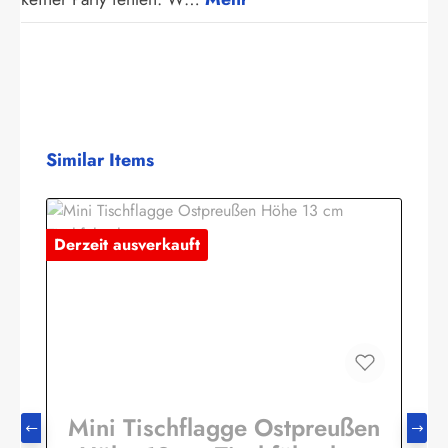
Produktgalerie überspringen
Similar Items
Derzeit ausverkauft
Mini Tischflagge Ostpreußen