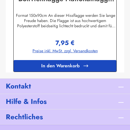
Nationalfahne
Format 150x90cm An dieser Hissflagge werden Sie lange
Freude haben. Die Flagge ist aus hochwertigem
Polyesterstoff beidseitig lichtecht bedruckt und damit für
Innen und Aussen geeignet. Die Fahne ist 2-fach umnäht. Im
Besatzband sind zwei stabile messingfarbene Metallösen
7,95 €
zur Befestigung am Flaggenmast eingearbeitet. Die Flagge
Regulärer Preis:
hält deshalb auch mittlere Windgeschwindigkeiten aus. Ab
Preise inkl. MwSt. zzgl. Versandkosten
ca. 80 km/h sollte die Fahne jedoch eingeholt werden.Die
Flagge kann mit 30 Grad gewaschen und mit niedriger
Temperatur gebügelt werden. Wir führen eine große
In den Warenkorb
Auswahl an Länder- und Sonderflaggen, XXL-Flaggen,
Bootsflaggen und
TischflaggenHerstellerinformationen:Fahnen-Shop - Axel
BachKirchbergstr. 238444 Wolfsburgshop@fahnen.info
Kontakt
Hilfe & Infos
Rechtliches