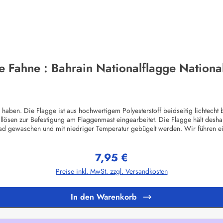
e Fahne : Bahrain Nationalflagge Nationa
en. Die Flagge ist aus hochwertigem Polyesterstoff beidseitig lichtecht b
llösen zur Befestigung am Flaggenmast eingearbeitet. Die Flagge hält desha
ad gewaschen und mit niedriger Temperatur gebügelt werden. Wir führen e
ggenHerstellerinformationen:Fahnen-Shop - Axel BachKirchbergstr. 238444
7,95 €
Regulärer Preis:
Preise inkl. MwSt. zzgl. Versandkosten
In den Warenkorb