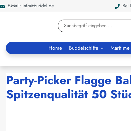
E-Mail: info@buddel.de
Bei F
en
Zur Suche springen
Home
Buddelschiffe
Maritime
Party-Picker Flagge Ba
Spitzenqualität 50 Stü
Bildergalerie überspringen