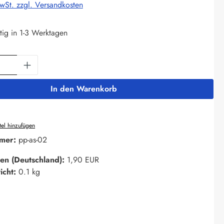
MwSt. zzgl. Versandkosten
tig in 1-3 Werktagen
Anzahl: Gib den gewünschten Wert ein oder 
In den Warenkorb
el hinzufügen
mer:
pp-as-02
en (Deutschland):
1,90 EUR
icht:
0.1 kg