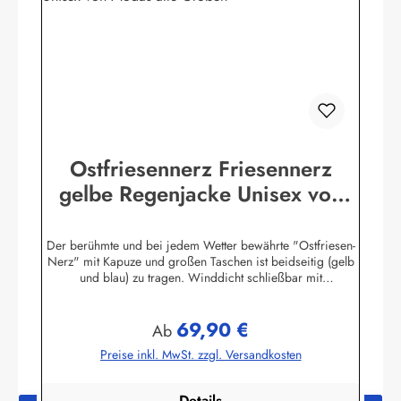
Ostfriesennerz Friesennerz
gelbe Regenjacke Unisex von
Modas alle Größen
Der berühmte und bei jedem Wetter bewährte "Ostfriesen-
Nerz" mit Kapuze und großen Taschen ist beidseitig (gelb
und blau) zu tragen. Winddicht schließbar mit
Reißverschluss und Druckknopfleiste. Material: 100% Nylon
mit einer Außenbeschichtung aus 100% PVC
69,90 €
(Polyvinylchlorid)Achtung! Die Jacken fallen groß aus. Bitte
Regulärer Preis:
Ab
Größentabelle beachten.Selbstverständlich gewähren wir
Preise inkl. MwSt. zzgl. Versandkosten
Ihnen ein Umtauschrecht! Herstellerinformationen:AS
Bekleidungswerk GmbHHeglitzer Str. 1226409
Wittmundinfo@modas-bekleidung.de
Details