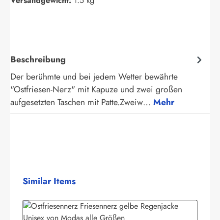
Versandgewicht:
1.5 kg
Beschreibung
Der berühmte und bei jedem Wetter bewährte
"Ostfriesen-Nerz" mit Kapuze und zwei großen
aufgesetzten Taschen mit Patte.Zweiw…
Mehr
Produktgalerie überspringen
Similar Items