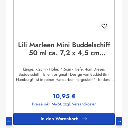
Lili Marleen Mini Buddelschiff
50 ml ca. 7,2 x 4,5 cm
Flaschenschiff
Länge: 7,2cm - Höhe: 4,5cm - Tiefe: 4cm Dieses
Buddelschiff:• Ist ein original - Design von Buddel-Bini
Hamburg!• Ist in reiner Handarbeit hergestellt!*• Ist durch
den Flaschenhals in filigraner Haartechnik eingesetzt
worden!• Hat einen Ständer aus Massivholz. Der
10,95 €
Schiffsname ist auf dem Goldpapier - Schild gedruckt.• Ist
Regulärer Preis:
mit echtem Siegellack und original Buddel-Bini Stempel
Preise inkl. MwSt. zzgl. Versandkosten
(Petschaft) versiegelt, kein Plastik!• Hat einen
handgegossenen und handbemalten Schiffsrumpf, kein
Spritzguss!• Die Masten und Rundhölzer sind aus Palmblatt-
In den Warenkorb
Rippen handgeschnitzt, kein Plastik!• Ist in einer original
Glasflasche eingebaut!• Hat einen Flaschen-Ozean aus