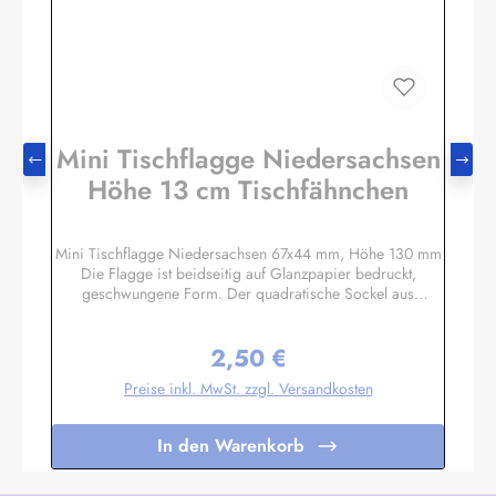
Mini Tischflagge Niedersachsen
Höhe 13 cm Tischfähnchen
Mini Tischflagge Niedersachsen 67x44 mm, Höhe 130 mm
Die Flagge ist beidseitig auf Glanzpapier bedruckt,
geschwungene Form. Der quadratische Sockel aus
Massivholz hat eine Größe ca. 40x40x14 mm, mit 3 mm
Bohrloch in das der unten etwas angespitzte Mast gesteckt
2,50 €
wird. Auf den 4 schrägen Flächen können Sie bei Bedarf
Regulärer Preis:
kleine Schildchen anbringen. Somit eignet sich diese
Preise inkl. MwSt. zzgl. Versandkosten
Tischflagge auch hervorragend als Werbegeschenk oder
Souvenir. Es sind auch Sockel für 2 oder 3 Flaggen
lieferbar. Unser Standardprogramm umfasst alle Nationen,
In den Warenkorb
deutsche und österreichische Bundesländer, Regionen und
Sondermotive wie Regenbogen, Pirat
etc.Sonderanfertigungen nach Ihren Vorgaben sind bereits