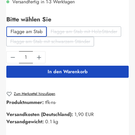
Versandfertig in 1-3 Werktagen
auswählen
Bitte wählen Sie
Flagge am Stab
Flagge am Stab mit Holz-Ständer
(Diese Option ist zurzeit nich
Flagge am Stab mit schwarzem Ständer
(Diese Option ist zurzeit nicht verfügbar.)
Produkt Anzahl: Gib den gewünschten Wert ein
In den Warenkorb
Zum Merkzettel hinzufügen
Produktnummer:
tfk-ns-
Versandkosten (Deutschland):
1,90 EUR
Versandgewicht:
0.1 kg