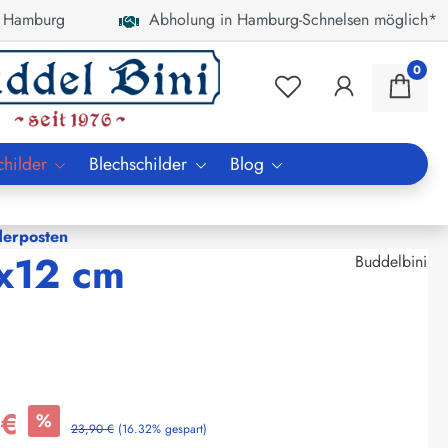
 Hamburg
Abholung in Hamburg-Schnelsen möglich*
0
childer
Blechschilder
Blog
erposten
x12 cm
Buddelbini
 €
%
23,90 €
(16.32% gespart)