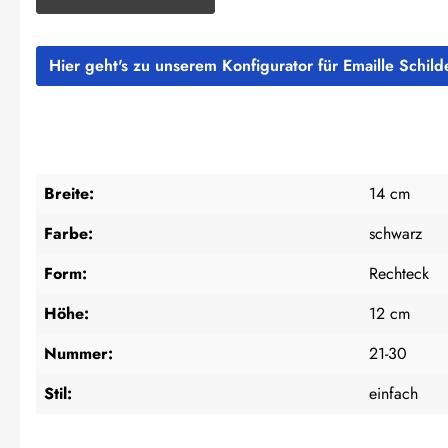
Hier geht's zu unserem Konfigurator für Emaille Schil
Breite:
14 cm
Farbe:
schwarz
Form:
Rechteck
Höhe:
12 cm
Nummer:
21-30
Stil:
einfach