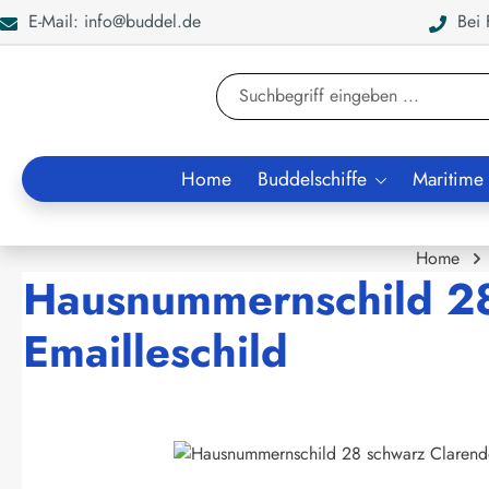
E-Mail: info@buddel.de
Bei F
en
Zur Suche springen
Home
Buddelschiffe
Maritime
Home
Hausnummernschild 28
Emailleschild
Bildergalerie überspringen