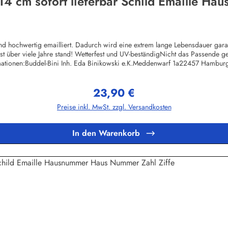
4 cm sofort lieferbar Schild Emaille Ha
 hochwertig emailliert. Dadurch wird eine extrem lange Lebensdauer garant
st über viele Jahre stand! Wetterfest und UV-beständigNicht das Passend
mationen:Buddel-Bini Inh. Eda Binikowski e.K.Meddenwarf 1a22457 Hambu
23,90 €
Regulärer Preis:
Preise inkl. MwSt. zzgl. Versandkosten
In den Warenkorb