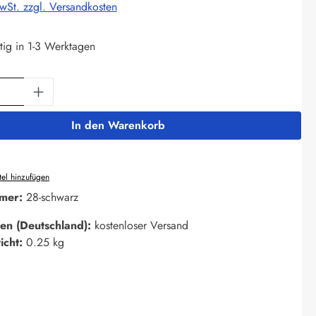
MwSt. zzgl. Versandkosten
tig in 1-3 Werktagen
Anzahl: Gib den gewünschten Wert ein oder 
In den Warenkorb
el hinzufügen
mer:
28-schwarz
en (Deutschland):
kostenloser Versand
icht:
0.25 kg