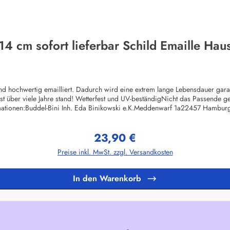
4 cm sofort lieferbar Schild Emaille Ha
 hochwertig emailliert. Dadurch wird eine extrem lange Lebensdauer garant
st über viele Jahre stand! Wetterfest und UV-beständigNicht das Passend
mationen:Buddel-Bini Inh. Eda Binikowski e.K.Meddenwarf 1a22457 Hambu
23,90 €
Regulärer Preis:
Preise inkl. MwSt. zzgl. Versandkosten
In den Warenkorb