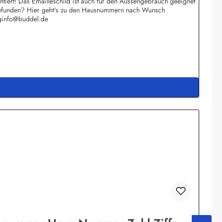
iert! Das Emailleschild ist auch für den Aussengebrauch geeignet
e gefunden? Hier geht's zu den Hausnummern nach Wunsch
rginfo@buddel.de