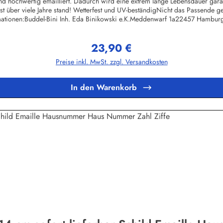
 hochwertig emailliert. Dadurch wird eine extrem lange Lebensdauer garant
st über viele Jahre stand! Wetterfest und UV-beständigNicht das Passend
mationen:Buddel-Bini Inh. Eda Binikowski e.K.Meddenwarf 1a22457 Hambu
23,90 €
Regulärer Preis:
Preise inkl. MwSt. zzgl. Versandkosten
In den Warenkorb