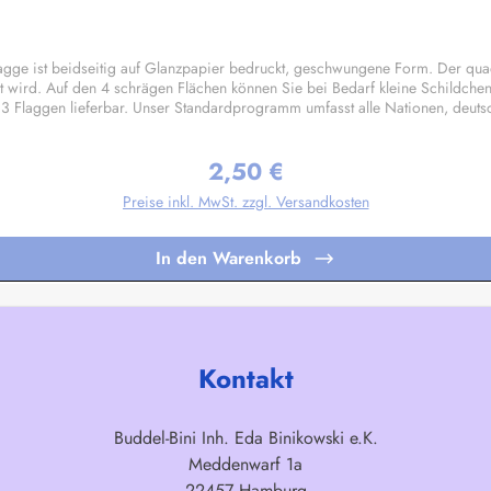
ge ist beidseitig auf Glanzpapier bedruckt, geschwungene Form. Der qua
t wird. Auf den 4 schrägen Flächen können Sie bei Bedarf kleine Schildche
 3 Flaggen lieferbar. Unser Standardprogramm umfasst alle Nationen, deut
ungen nach Ihren Vorgaben sind bereits in Kleinstauflagen ab 20 Stück pro
2,50 €
Regulärer Preis:
Preise inkl. MwSt. zzgl. Versandkosten
In den Warenkorb
Kontakt
Buddel-Bini Inh. Eda Binikowski e.K.
Meddenwarf 1a
22457 Hamburg