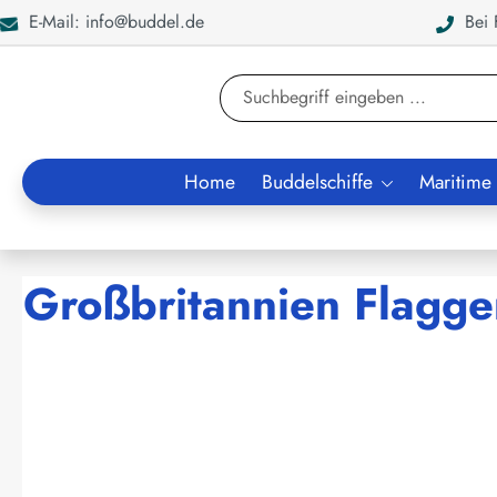
E-Mail: info@buddel.de
Bei F
en
Zur Suche springen
Home
Buddelschiffe
Maritime
Großbritannien Flagge
Bildergalerie überspringen