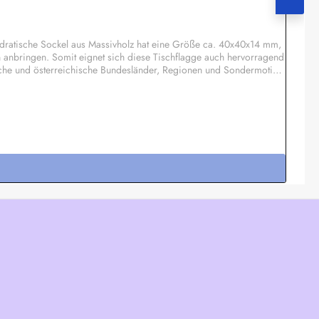
dratische Sockel aus Massivholz hat eine Größe ca. 40x40x14 mm,
n anbringen. Somit eignet sich diese Tischflagge auch hervorragend
sche und österreichische Bundesländer, Regionen und Sondermotive
 Motiv möglich, Einzelheiten auf Anfrage.