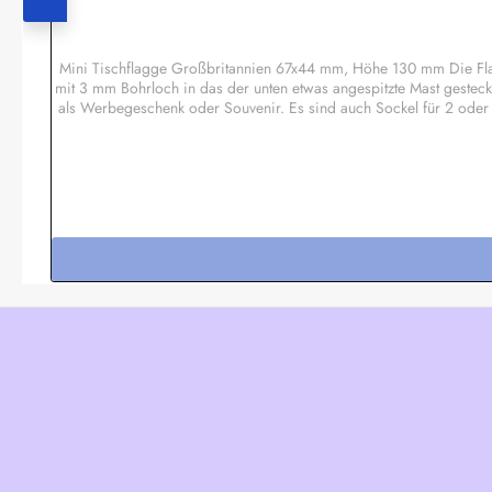
Mini Tischflagge Großbritannien 67x44 mm, Höhe 130 mm Die Flag
mit 3 mm Bohrloch in das der unten etwas angespitzte Mast gesteck
als Werbegeschenk oder Souvenir. Es sind auch Sockel für 2 oder
wie Regenbogen, Pirat etc.Sonderanfertig