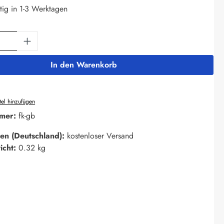
tig in 1-3 Werktagen
Anzahl: Gib den gewünschten Wert ein oder 
In den Warenkorb
el hinzufügen
mer:
fk-gb
en (Deutschland):
kostenloser Versand
icht:
0.32 kg