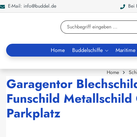
E-Mail: info@buddel.de
Bei F
en
Zur Suche springen
Home
Buddelschiffe
Maritime
Home
Sch
Garagentor Blechschil
Funschild Metallschild
Parkplatz