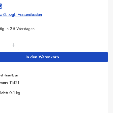
€
MwSt. zzgl. Versandkosten
tig in 2-5 Werktagen
Anzahl: Gib den gewünschten Wert ein oder 
In den Warenkorb
el hinzufügen
mer:
11421
icht:
0.1 kg