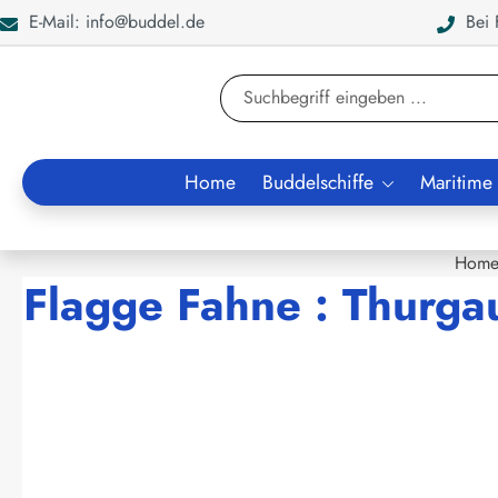
E-Mail: info@buddel.de
Bei F
en
Zur Suche springen
Home
Buddelschiffe
Maritime
Hom
Flagge Fahne : Thurga
Bildergalerie überspringen