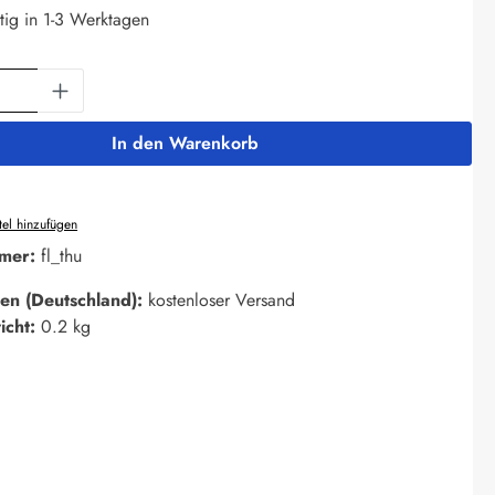
tig in 1-3 Werktagen
Anzahl: Gib den gewünschten Wert ein oder 
In den Warenkorb
el hinzufügen
mer:
fl_thu
en (Deutschland):
kostenloser Versand
icht:
0.2 kg