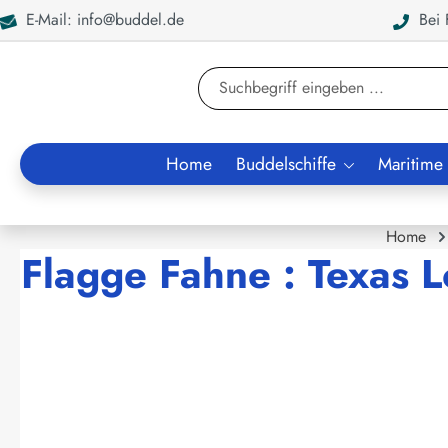
E-Mail: info@buddel.de
Bei F
en
Zur Suche springen
Home
Buddelschiffe
Maritime
Home
Flagge Fahne : Texas L
Bildergalerie überspringen