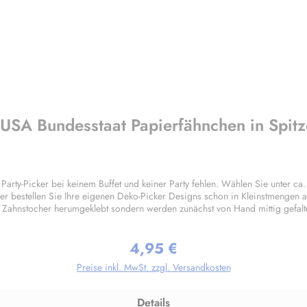
 USA Bundesstaat Papierfähnchen in Spitz
 Party-Picker bei keinem Buffet und keiner Party fehlen. Wählen Sie unter 
er bestellen Sie Ihre eigenen Deko-Picker Designs schon in Kleinstmengen
 Zahnstocher herumgeklebt sondern werden zunächst von Hand mittig gefalte
ven ist die Rückseite der Pickerflagge gespiegelt gedruckt, ausser natürlic
lität die ihresgleichen sucht!Die Standardmotive sind im hochwertigem Of
4,95 €
hergestellt garantieren wir einen höchstmöglichen Hygienestandard. Vor dem
Regulärer Preis:
etzt werden.Herstellerinformationen:Buddel-Bini Inh. Eda Binikowski e.K.
Preise inkl. MwSt. zzgl. Versandkosten
Details