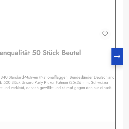
enqualität 50 Stück Beutel
ca. 340 Standard-Motiven (Nationalflaggen, Bundesländer Deutschland
 ab 500 Stück.Unsere Party Picker Fahnen (25x36 mm, Schweizer
t und verklebt, danach gewölbt und stumpf gegen den nur einseitig
h Flaggen mit Text-Bestandteilen. Dadurch sieht die Flagge wie echt
fsetdruck auf 70 Gramm Glanzpapier hergestellt, Kleinmengen -
 Verpacken werden die Deko-Picker selbstverständlich sterilisiert
Meddenwarf 1a22457 Hamburginfo@buddel.de