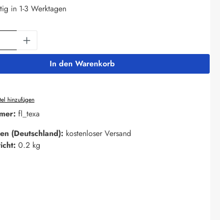
tig in 1-3 Werktagen
Anzahl: Gib den gewünschten Wert ein oder 
In den Warenkorb
el hinzufügen
mer:
fl_texa
en (Deutschland):
kostenloser Versand
icht:
0.2 kg