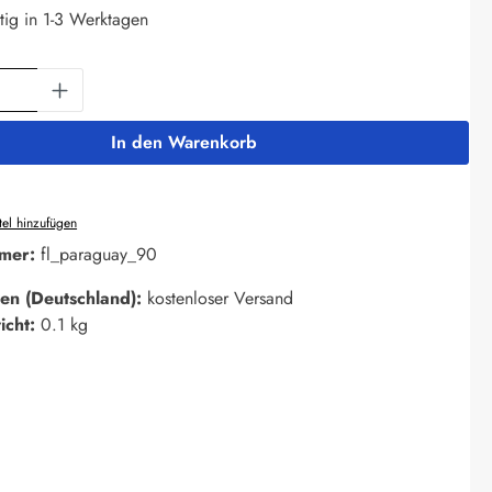
tig in 1-3 Werktagen
Anzahl: Gib den gewünschten Wert ein oder 
In den Warenkorb
el hinzufügen
mer:
fl_paraguay_90
en (Deutschland):
kostenloser Versand
icht:
0.1 kg