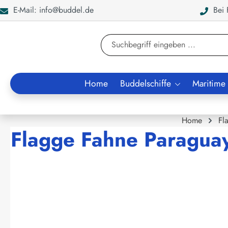
E-Mail: info@buddel.de
Bei F
en
Zur Suche springen
Home
Buddelschiffe
Maritime
Home
Fl
Flagge Fahne Paragua
Bildergalerie überspringen