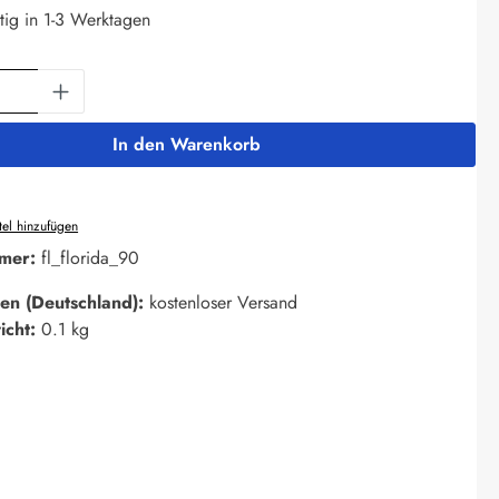
tig in 1-3 Werktagen
Anzahl: Gib den gewünschten Wert ein oder 
In den Warenkorb
el hinzufügen
mer:
fl_florida_90
en (Deutschland):
kostenloser Versand
icht:
0.1 kg