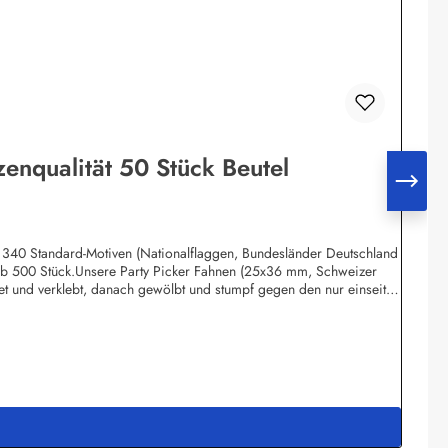
zenqualität 50 Stück Beutel
ca. 340 Standard-Motiven (Nationalflaggen, Bundesländer Deutschland
 ab 500 Stück.Unsere Party Picker Fahnen (25x36 mm, Schweizer
t und verklebt, danach gewölbt und stumpf gegen den nur einseitig
h Flaggen mit Text-Bestandteilen. Dadurch sieht die Flagge wie echt
fsetdruck auf 70 Gramm Glanzpapier hergestellt, Kleinmengen -
 Verpacken werden die Deko-Picker selbstverständlich sterilisiert
Meddenwarf 1a22457 Hamburginfo@buddel.de