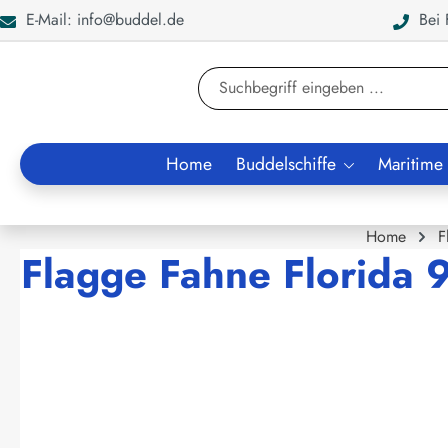
E-Mail: info@buddel.de
Bei F
en
Zur Suche springen
Home
Buddelschiffe
Maritime
Home
F
Flagge Fahne Florida
Bildergalerie überspringen