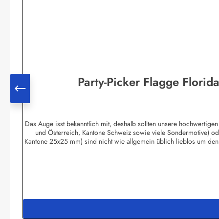
Party-Picker Flagge Florid
Das Auge isst bekanntlich mit, deshalb sollten unsere hochwertigen
und Österreich, Kantone Schweiz sowie viele Sondermotive) od
Kantone 25x25 mm) sind nicht wie allgemein üblich lieblos um den
unten gespitzten 80 mm Zahnstocher geleimt. Bei asymetrischen Moti
am Fahnenmast wehend aus. Sie kaufen also absolute Profi-Qua
Sonderanfertigungen in Digitaldruck.Obwohl in reiner Handarbeit 
und können als Fingerfood-Picker einges