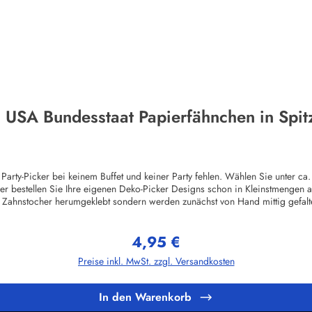
a USA Bundesstaat Papierfähnchen in Spit
 Party-Picker bei keinem Buffet und keiner Party fehlen. Wählen Sie unter 
er bestellen Sie Ihre eigenen Deko-Picker Designs schon in Kleinstmengen
 Zahnstocher herumgeklebt sondern werden zunächst von Hand mittig gefalte
ven ist die Rückseite der Pickerflagge gespiegelt gedruckt, ausser natürlic
lität die ihresgleichen sucht!Die Standardmotive sind im hochwertigem Of
4,95 €
hergestellt garantieren wir einen höchstmöglichen Hygienestandard. Vor dem
Regulärer Preis:
etzt werden.Herstellerinformationen:Buddel-Bini Inh. Eda Binikowski e.K.
Preise inkl. MwSt. zzgl. Versandkosten
In den Warenkorb