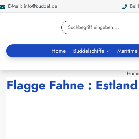
E-Mail: info@buddel.de
Bei F
en
Zur Suche springen
Home
Buddelschiffe
Maritime
Hom
Flagge Fahne : Estland
Bildergalerie überspringen