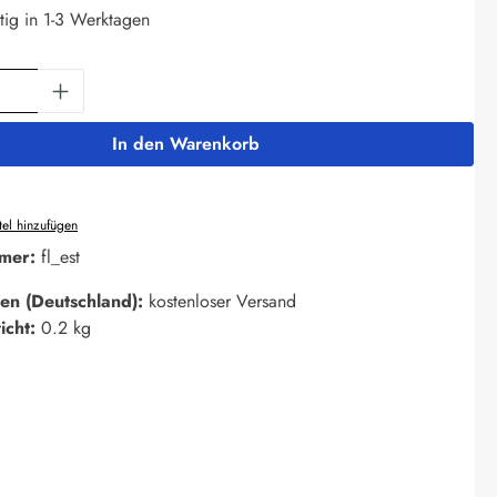
tig in 1-3 Werktagen
Anzahl: Gib den gewünschten Wert ein oder 
In den Warenkorb
el hinzufügen
mer:
fl_est
en (Deutschland):
kostenloser Versand
icht:
0.2 kg