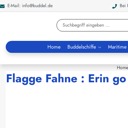
E-Mail: info@buddel.de
Bei F
en
Zur Suche springen
Home
Buddelschiffe
Maritime
Hom
Flagge Fahne : Erin go
Bildergalerie überspringen