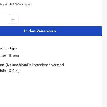
tig in 1-3 Werktagen
Anzahl: Gib den gewünschten Wert ein oder 
In den Warenkorb
el hinzufügen
mer:
fl_erin
en (Deutschland):
kostenloser Versand
icht:
0.2 kg