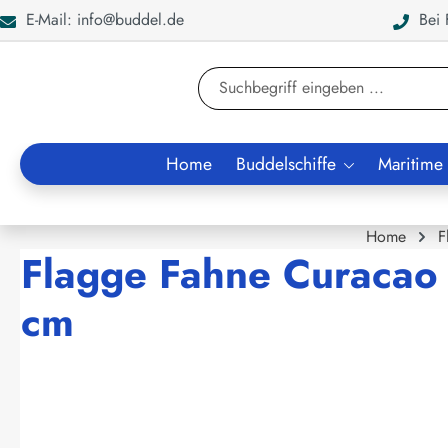
E-Mail: info@buddel.de
Bei F
en
Zur Suche springen
Home
Buddelschiffe
Maritime
Home
F
Flagge Fahne Curacao 
cm
Bildergalerie überspringen