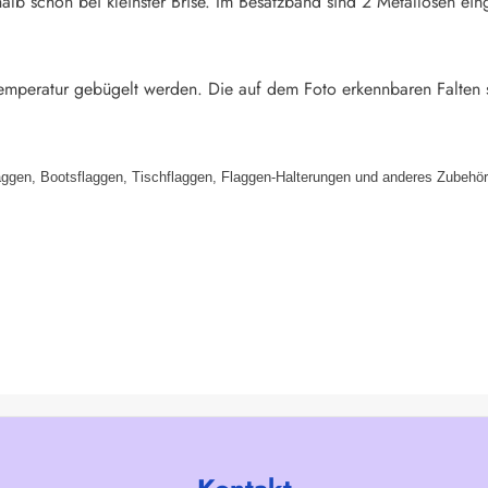
halb schon bei kleinster Brise. Im Besatzband sind 2 Metallösen e
emperatur gebügelt werden. Die auf dem Foto erkennbaren Falten 
aggen, Bootsflaggen, Tischflaggen, Flaggen-Halterungen und anderes Zubehör