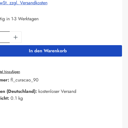
MwSt. zzgl. Versandkosten
tig in 1-3 Werktagen
Anzahl: Gib den gewünschten Wert ein oder 
In den Warenkorb
el hinzufügen
mer:
fl_curacao_90
en (Deutschland):
kostenloser Versand
icht:
0.1 kg