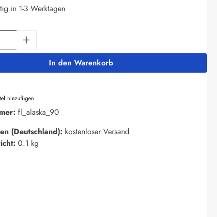
tig in 1-3 Werktagen
Anzahl: Gib den gewünschten Wert ein oder 
In den Warenkorb
el hinzufügen
mer:
fl_alaska_90
en (Deutschland):
kostenloser Versand
icht:
0.1 kg