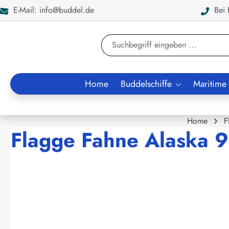
E-Mail: info@buddel.de
Bei F
en
Zur Suche springen
Home
Buddelschiffe
Maritime
Home
F
Flagge Fahne Alaska 
Bildergalerie überspringen