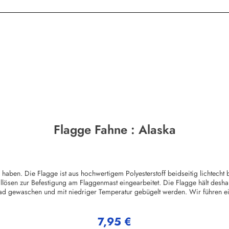
Flagge Fahne : Alaska
en. Die Flagge ist aus hochwertigem Polyesterstoff beidseitig lichtecht b
llösen zur Befestigung am Flaggenmast eingearbeitet. Die Flagge hält desha
ad gewaschen und mit niedriger Temperatur gebügelt werden. Wir führen e
ggenHerstellerinformationen:Fahnen-Shop - Axel BachKirchbergstr. 238444
7,95 €
Regulärer Preis: