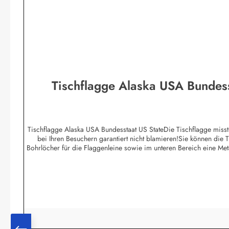
Tischflagge Alaska USA Bundess
Tischflagge Alaska USA Bundesstaat US StateDie Tischflagge misst 
bei Ihren Besuchern garantiert nicht blamieren!Sie können die 
Bohrlöcher für die Flaggenleine sowie im unteren Bereich eine Me
(Polyesterstoff) gebügelt werden.Wir führen Tischfla