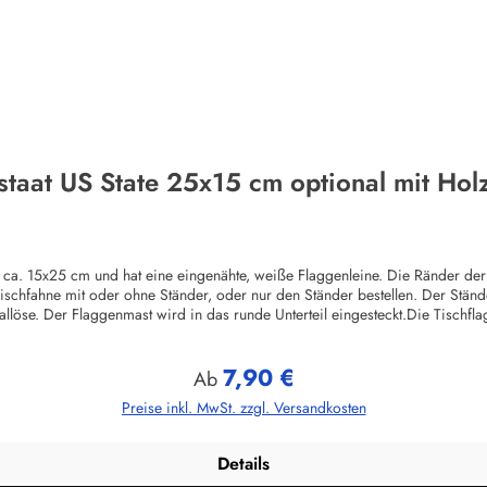
taat US State 25x15 cm optional mit Hol
ca. 15x25 cm und hat eine eingenähte, weiße Flaggenleine. Die Ränder der Fl
Tischfahne mit oder ohne Ständer, oder nur den Ständer bestellen. Der Stän
tallöse. Der Flaggenmast wird in das runde Unterteil eingesteckt.Die Tisch
ggen fast alle Nationen, Bundesländer sowie zahlreiche Sondermotive. Die Hol
7,90 €
Regulärer Preis:
Ab
Preise inkl. MwSt. zzgl. Versandkosten
Details