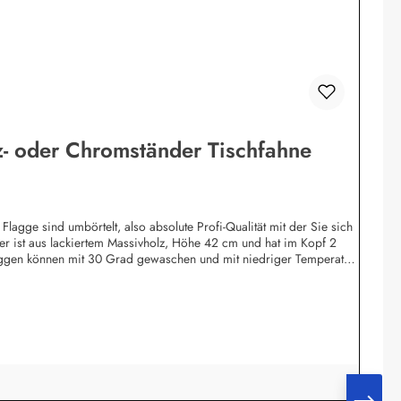
z- oder Chromständer Tischfahne
agge sind umbörtelt, also absolute Profi-Qualität mit der Sie sich
der ist aus lackiertem Massivholz, Höhe 42 cm und hat im Kopf 2
flaggen können mit 30 Grad gewaschen und mit niedriger Temperatur
zständer gibt es für 1, 2, 3, 4. 5, 7 und 12 Flaggen.