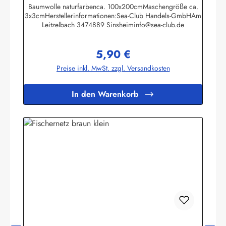
Baumwolle naturfarbenca. 100x200cmMaschengröße ca.
3x3cmHerstellerinformationen:Sea-Club Handels-GmbHAm
Leitzelbach 3474889 Sinsheiminfo@sea-club.de
5,90 €
Regulärer Preis:
Preise inkl. MwSt. zzgl. Versandkosten
In den Warenkorb