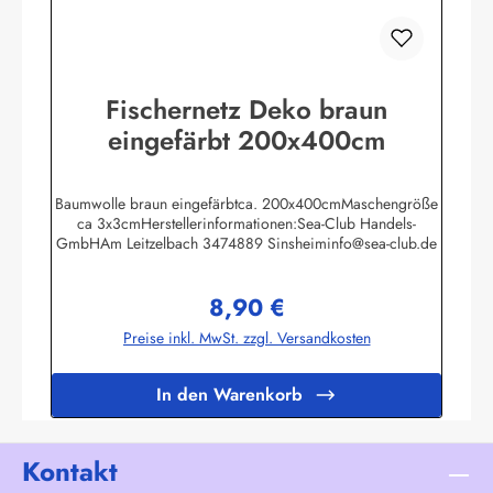
Fischernetz Deko braun
eingefärbt 200x400cm
Baumwolle braun eingefärbtca. 200x400cmMaschengröße
ca 3x3cmHerstellerinformationen:Sea-Club Handels-
GmbHAm Leitzelbach 3474889 Sinsheiminfo@sea-club.de
8,90 €
Regulärer Preis:
Preise inkl. MwSt. zzgl. Versandkosten
In den Warenkorb
Kontakt