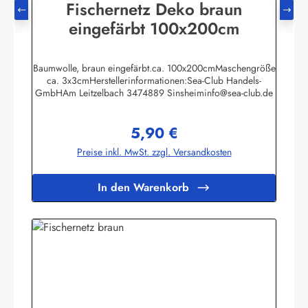
Fischernetz Deko braun
eingefärbt 100x200cm
Baumwolle, braun eingefärbt.ca. 100x200cmMaschengröße
ca. 3x3cmHerstellerinformationen:Sea-Club Handels-
GmbHAm Leitzelbach 3474889 Sinsheiminfo@sea-club.de
5,90 €
Regulärer Preis:
Preise inkl. MwSt. zzgl. Versandkosten
In den Warenkorb